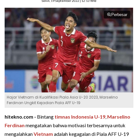
Senin, 19 September 2022 | 12:13 WIB
Perbesar
Hajar Vietnam di Kualifikasi Piala Asia U-20 2023, Marselino
Ferdinan Ungkit Kejadian Piala AFF U-19
hitekno.com -
Bintang
timnas Indonesia U-19
,
Marselino
Ferdinan
mengatakan bahwa motivasi terbesarnya untuk
mengalahkan
Vietnam
adalah kegagalan di Piala AFF U-19