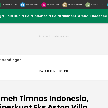
BOLATIMES.COM
HITEKNO.COM
DEWIKU.COM
MOBIMOTO.COM
GUIDEKU.COM
iga
Bola Dunia
Bola Indonesia
Bolatainment
Arena
Timesped
ertandingan
DATA BELUM TERSEDIA
emeh Timnas Indonesia,
perkuat Eks Aston Villa