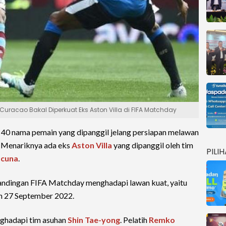
racao Bakal Diperkuat Eks Aston Villa di FIFA Matchday
s 40 nama pemain yang dipanggil jelang persiapan melawan
. Menariknya ada eks
Aston Villa
yang dipanggil oleh tim
PILI
acuna
.
andingan FIFA Matchday menghadapi lawan kuat, yaitu
n 27 September 2022.
ghadapi tim asuhan
Shin Tae-yong
. Pelatih
Remko