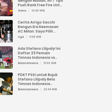
dengan Mudah, Ini 7 Tips
Push Rank Free Fire Untuk
Pemula
Arena
10:40 WIB
Cerita Arrigo Sacchi
Bangun Era Keemasan
AC Milan: Saya Pilih
Pemain dari Isi Otaknya
Liga
11:58 WIB
Ada Stefano Lilipaly! Ini
Daftar 23 Pemain
Timnas Indonesia vs
China
Bolaindonesia
15:55 WIB
PDKT PSSI untuk Bujuk
Stefano Lilipaly Bela
Timnas Indonesia
Berakhir Berantakan
Bolaindonesia
23:44 WIB