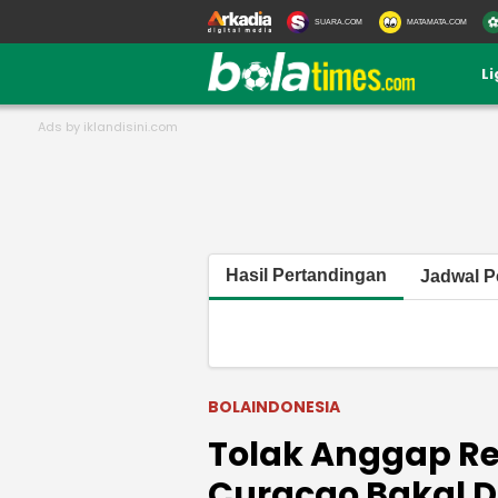
SUARA.COM
MATAMATA.COM
L
Hasil Pertandingan
Jadwal P
BOLAINDONESIA
Tolak Anggap R
Curacao Bakal Di