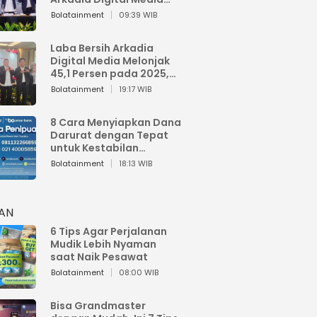
Perkuat Bisnis AI dan
Bolatainment
09:39 WIB
Jaga Fundamental
Keuangan
Laba Bersih Arkadia
Digital Media Melonjak
45,1 Persen pada 2025,
Sentuh Rp1,76 Miliar
Bolatainment
19:17 WIB
8 Cara Menyiapkan Dana
Darurat dengan Tepat
untuk Kestabilan
Keuangan
Bolatainment
18:13 WIB
HAN
6 Tips Agar Perjalanan
Mudik Lebih Nyaman
saat Naik Pesawat
Bolatainment
08:00 WIB
Bisa Grandmaster