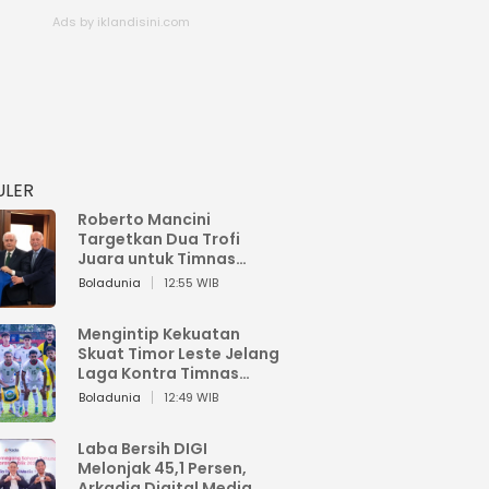
ULER
Roberto Mancini
Targetkan Dua Trofi
Juara untuk Timnas
Italia
Boladunia
12:55 WIB
Mengintip Kekuatan
Skuat Timor Leste Jelang
Laga Kontra Timnas
Indonesia di Piala AFF
Boladunia
12:49 WIB
2026
Laba Bersih DIGI
Melonjak 45,1 Persen,
Arkadia Digital Media