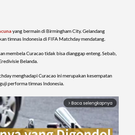
acuna
yang bermain di Birmingham City. Gelandang
otkan timnas Indonesia di FIFA Matchday mendatang.
an membela Curacao tidak bisa dianggap enteng. Sebab,
redivisie Belanda.
tchday menghadapi Curacao ini merupakan kesempatan
guji performa timnas Indonesia.
Baca selengkapnya
arrow_forward_ios