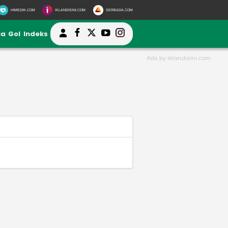
HIMEDIK.COM
IKLANDISINI.COM
SERBADA.COM
ia
Gol
Indeks