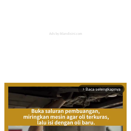
Baca selengkapnya
arrow_forward_ios