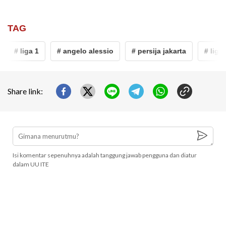
TAG
# liga 1
# angelo alessio
# persija jakarta
# liga 1
Share link:
Isi komentar sepenuhnya adalah tanggung jawab pengguna dan diatur
dalam UU ITE