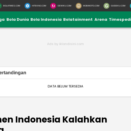
BOLATIMES.COM
HITEKNO.COM
DEWIKU.COM
MOBIMOTO.COM
GUIDEKU.COM
iga
Bola Dunia
Bola Indonesia
Bolatainment
Arena
Timesped
ertandingan
DATA BELUM TERSEDIA
men Indonesia Kalahkan
a