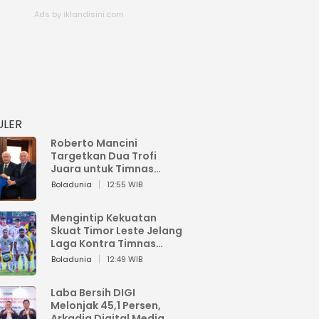
ULER
Roberto Mancini
Targetkan Dua Trofi
Juara untuk Timnas
Italia
Boladunia
12:55 WIB
Mengintip Kekuatan
Skuat Timor Leste Jelang
Laga Kontra Timnas
Indonesia di Piala AFF
Boladunia
12:49 WIB
2026
Laba Bersih DIGI
Melonjak 45,1 Persen,
Arkadia Digital Media