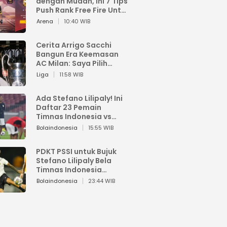
dengan Mudah, Ini 7 Tips
Push Rank Free Fire Untuk
Pemula
Arena
10:40 WIB
Cerita Arrigo Sacchi
Bangun Era Keemasan
AC Milan: Saya Pilih
Pemain dari Isi Otaknya
Liga
11:58 WIB
Ada Stefano Lilipaly! Ini
Daftar 23 Pemain
Timnas Indonesia vs
China
Bolaindonesia
15:55 WIB
PDKT PSSI untuk Bujuk
Stefano Lilipaly Bela
Timnas Indonesia
Berakhir Berantakan
Bolaindonesia
23:44 WIB