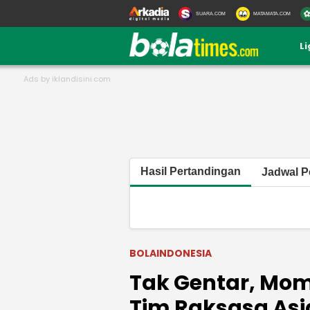
SUARA.COM
MATAMATA.COM
L
Hasil Pertandingan
Jadwal P
BOLAINDONESIA
Tak Gentar, Mo
Tim Raksasa Asi