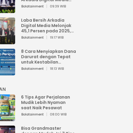
Perkuat Bisnis AI dan
Bolatainment
09:39 WIB
Jaga Fundamental
Keuangan
Laba Bersih Arkadia
Digital Media Melonjak
45,1 Persen pada 2025,
Sentuh Rp1,76 Miliar
Bolatainment
19:17 WIB
8 Cara Menyiapkan Dana
Darurat dengan Tepat
untuk Kestabilan
Keuangan
Bolatainment
18:13 WIB
HAN
6 Tips Agar Perjalanan
Mudik Lebih Nyaman
saat Naik Pesawat
Bolatainment
08:00 WIB
Bisa Grandmaster