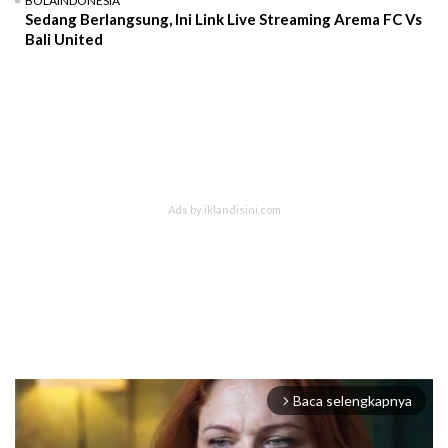
BOLAINDONESIA
Sedang Berlangsung, Ini Link Live Streaming Arema FC Vs
Bali United
Baca selengkapnya
arrow_forward_ios