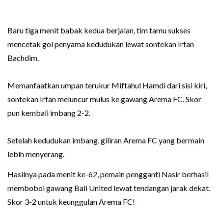
Baru tiga menit babak kedua berjalan, tim tamu sukses
mencetak gol penyama kedudukan lewat sontekan Irfan
Bachdim.
Memanfaatkan umpan terukur Miftahul Hamdi dari sisi kiri,
sontekan Irfan meluncur mulus ke gawang Arema FC. Skor
pun kembali imbang 2-2.
Setelah kedudukan imbang, giliran Arema FC yang bermain
lebih menyerang.
Hasilnya pada menit ke-62, pemain pengganti Nasir berhasil
membobol gawang Bali United lewat tendangan jarak dekat.
Skor 3-2 untuk keunggulan Arema FC!