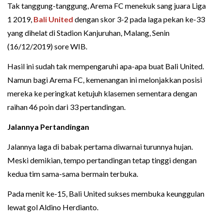
Tak tanggung-tanggung, Arema FC menekuk sang juara Liga
1 2019,
Bali United
dengan skor 3-2 pada laga pekan ke-33
yang dihelat di Stadion Kanjuruhan, Malang, Senin
(16/12/2019) sore WIB.
Hasil ini sudah tak mempengaruhi apa-apa buat Bali United.
Namun bagi Arema FC, kemenangan ini melonjakkan posisi
mereka ke peringkat ketujuh klasemen sementara dengan
raihan 46 poin dari 33 pertandingan.
Jalannya Pertandingan
Jalannya laga di babak pertama diwarnai turunnya hujan.
Meski demikian, tempo pertandingan tetap tinggi dengan
kedua tim sama-sama bermain terbuka.
Pada menit ke-15, Bali United sukses membuka keunggulan
lewat gol Aldino Herdianto.