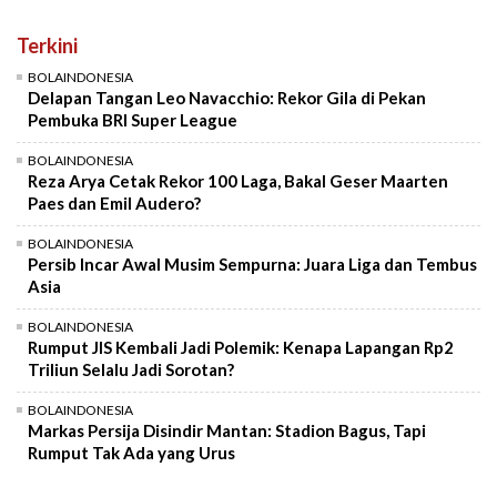
Terkini
BOLAINDONESIA
Delapan Tangan Leo Navacchio: Rekor Gila di Pekan
Pembuka BRI Super League
BOLAINDONESIA
Reza Arya Cetak Rekor 100 Laga, Bakal Geser Maarten
Paes dan Emil Audero?
BOLAINDONESIA
Persib Incar Awal Musim Sempurna: Juara Liga dan Tembus
Asia
BOLAINDONESIA
Rumput JIS Kembali Jadi Polemik: Kenapa Lapangan Rp2
Triliun Selalu Jadi Sorotan?
BOLAINDONESIA
Markas Persija Disindir Mantan: Stadion Bagus, Tapi
Rumput Tak Ada yang Urus