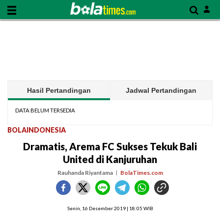
Hasil Pertandingan
Jadwal Pertandingan
DATA BELUM TERSEDIA
BOLAINDONESIA
Dramatis, Arema FC Sukses Tekuk Bali
United di Kanjuruhan
Rauhanda Riyantama
BolaTimes.com
Senin, 16 Desember 2019 | 18:05 WIB