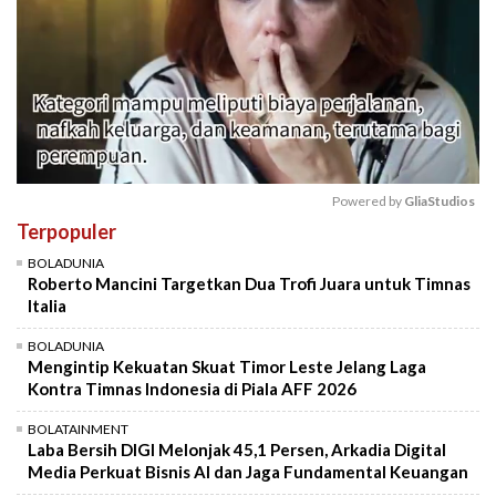
Powered by 
GliaStudios
Terpopuler
Mute
BOLADUNIA
Roberto Mancini Targetkan Dua Trofi Juara untuk Timnas
Italia
BOLADUNIA
Mengintip Kekuatan Skuat Timor Leste Jelang Laga
Kontra Timnas Indonesia di Piala AFF 2026
BOLATAINMENT
Laba Bersih DIGI Melonjak 45,1 Persen, Arkadia Digital
Media Perkuat Bisnis AI dan Jaga Fundamental Keuangan