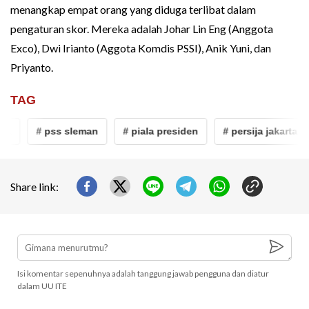
menangkap empat orang yang diduga terlibat dalam
pengaturan skor. Mereka adalah Johar Lin Eng (Anggota
Exco), Dwi Irianto (Aggota Komdis PSSI), Anik Yuni, dan
Priyanto.
TAG
# pss sleman
# piala presiden
# persija jakarta
# pss
Share link:
Isi komentar sepenuhnya adalah tanggung jawab pengguna dan diatur
dalam UU ITE