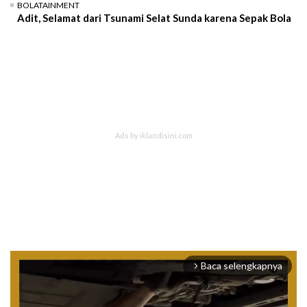
BOLATAINMENT
Adit, Selamat dari Tsunami Selat Sunda karena Sepak Bola
Baca selengkapnya
arrow_forward_ios