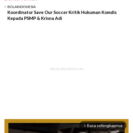
BOLAINDONESIA
Koordinator Save Our Soccer Kritik Hukuman Komdis
Kepada PSMP & Krisna Adi
Baca selengkapnya
arrow_forward_ios