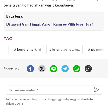
penalti yang dihadiahkan wasit kepadanya.
Baca Juga:
Ditawari Gaji Tinggi, Aaron Ramsey Pilih Juventus?
TAG
an
# kondisi terkini
# krisna adi darma
# ps mojokert
Share link:
Isi komentar sepenuhnya adalah tanggung jawab pengguna dan diatur
dalam UU ITE