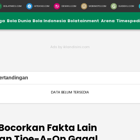
BOLATIMES.COM
HITEKNO.COM
DEWIKU.COM
MOBIMOTO.COM
GUIDEKU.COM
iga
Bola Dunia
Bola Indonesia
Bolatainment
Arena
Timesped
ertandingan
DATA BELUM TERSEDIA
ocorkan Fakta Lain
an Tjoe-A-On Gagal