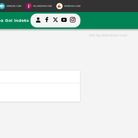
HIMEDIK.COM
IKLANDISINI.COM
SERBADA.COM
ia
Gol
Indeks