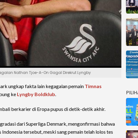
agalan Nathan Tjoe-A-On Gagal Direkrut Lyngby
ark ungkap fakta lain kegagalan pemain
Timnas
PILI
bung ke
Lyngby Boldklub
.
li berkarier di Eropa pupus di detik-detik akhir.
egradasi dari Superliga Denmark, mengonfirmasi bahwa
 Indonesia tersebut, meski sang pemain telah lolos tes