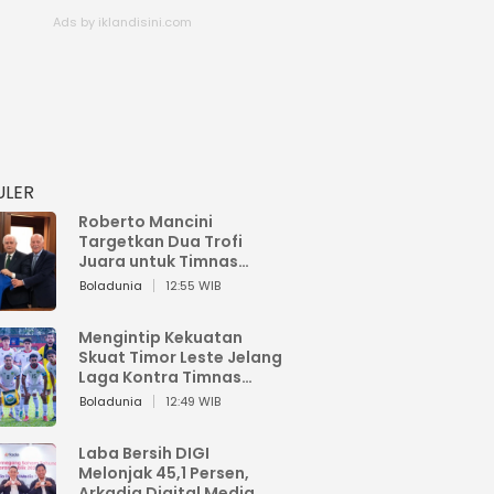
ULER
Roberto Mancini
Targetkan Dua Trofi
Juara untuk Timnas
Italia
Boladunia
12:55 WIB
Mengintip Kekuatan
Skuat Timor Leste Jelang
Laga Kontra Timnas
Indonesia di Piala AFF
Boladunia
12:49 WIB
2026
Laba Bersih DIGI
Melonjak 45,1 Persen,
Arkadia Digital Media