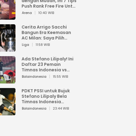
dengan Mudah, Ini 7 Tips
Push Rank Free Fire Untuk
Pemula
Arena
10:40 WIB
Cerita Arrigo Sacchi
Bangun Era Keemasan
AC Milan: Saya Pilih
Pemain dari Isi Otaknya
Liga
11:58 WIB
Ada Stefano Lilipaly! Ini
Daftar 23 Pemain
Timnas Indonesia vs
China
Bolaindonesia
15:55 WIB
PDKT PSSI untuk Bujuk
Stefano Lilipaly Bela
Timnas Indonesia
Berakhir Berantakan
Bolaindonesia
23:44 WIB