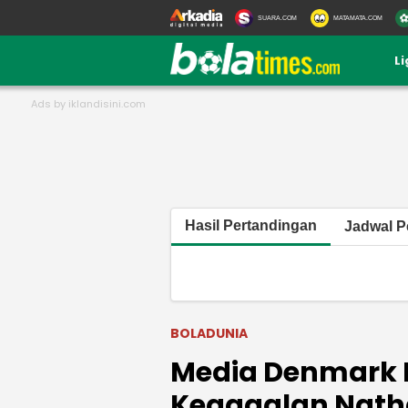
SUARA.COM
MATAMATA.COM
L
Hasil Pertandingan
Jadwal P
BOLADUNIA
Media Denmark B
Kegagalan Nath