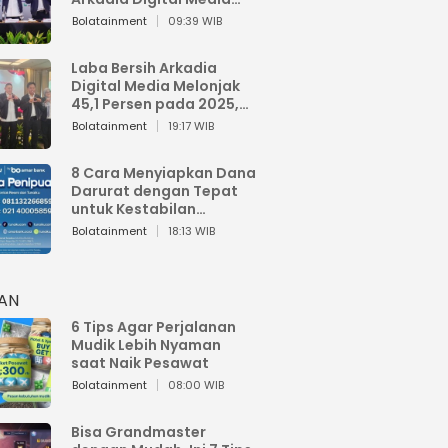
Perkuat Bisnis AI dan
Bolatainment
09:39 WIB
Jaga Fundamental
Keuangan
Laba Bersih Arkadia
Digital Media Melonjak
45,1 Persen pada 2025,
Sentuh Rp1,76 Miliar
Bolatainment
19:17 WIB
8 Cara Menyiapkan Dana
Darurat dengan Tepat
untuk Kestabilan
Keuangan
Bolatainment
18:13 WIB
HAN
6 Tips Agar Perjalanan
Mudik Lebih Nyaman
saat Naik Pesawat
Bolatainment
08:00 WIB
Bisa Grandmaster