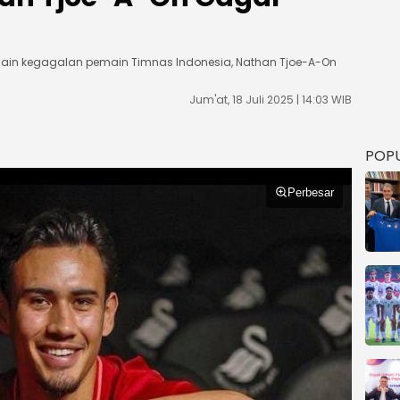
lain kegagalan pemain Timnas Indonesia, Nathan Tjoe-A-On
Jum'at, 18 Juli 2025 | 14:03 WIB
POP
Perbesar