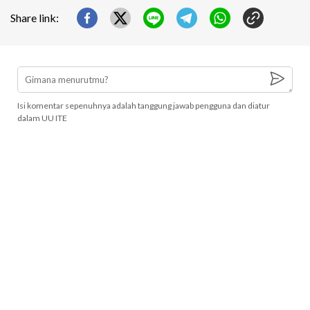
Share link:
Isi komentar sepenuhnya adalah tanggung jawab pengguna dan diatur
dalam UU ITE