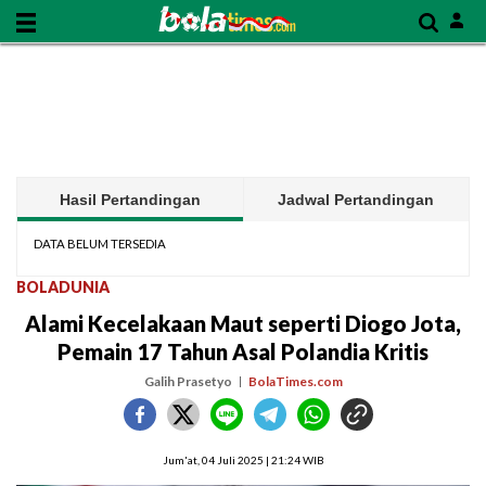
Hasil Pertandingan
Jadwal Pertandingan
DATA BELUM TERSEDIA
BOLADUNIA
Alami Kecelakaan Maut seperti Diogo Jota,
Pemain 17 Tahun Asal Polandia Kritis
Galih Prasetyo
BolaTimes.com
Jum'at, 04 Juli 2025 | 21:24 WIB