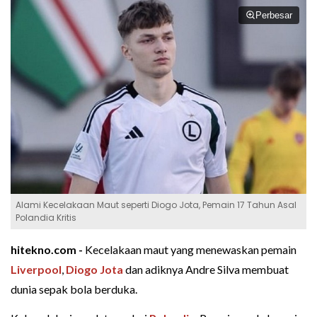
Perbesar
Alami Kecelakaan Maut seperti Diogo Jota, Pemain 17 Tahun Asal
Polandia Kritis
hitekno.com -
Kecelakaan maut yang menewaskan pemain
Liverpool
,
Diogo Jota
dan adiknya Andre Silva membuat
dunia sepak bola berduka.