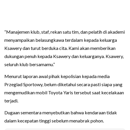
“Manajemen klub, staf, rekan satu tim, dan pelatih di akademi
menyampaikan belasungkawa terdalam kepada keluarga
Ksawery dan turut berduka cita. Kami akan memberikan
dukungan penuh kepada Ksawery dan keluarganya. Ksawery,
seluruh klub bersamamu.”
Menurut laporan awal pihak kepolisian kepada media
Przeglad Sportowy, belum diketahui secara pasti siapa yang
mengemudikan mobil Toyota Yaris tersebut saat kecelakaan
terjadi.
Dugaan sementara menyebutkan bahwa kendaraan tidak
dalam kecepatan tinggi sebelum menabrak pohon.