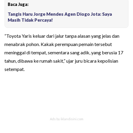
Baca Juga:
Tangis Haru Jorge Mendes Agen Diogo Jota: Saya
Masih Tidak Percaya!
“Toyota Yaris keluar dari jalur tanpa alasan yang jelas dan
menabrak pohon. Kakak perempuan pemain tersebut
meninggal di tempat, sementara sang adik, yang berusia 17
tahun, dibawa ke rumah sakit,” ujar juru bicara kepolisian
setempat.