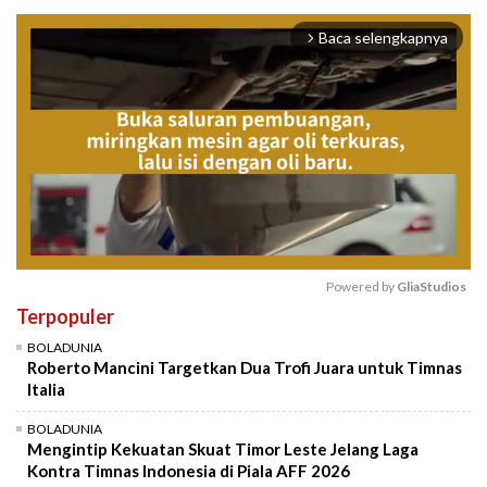
Baca selengkapnya
arrow_forward_ios
Powered by 
GliaStudios
Terpopuler
Mute
BOLADUNIA
Roberto Mancini Targetkan Dua Trofi Juara untuk Timnas
Italia
BOLADUNIA
Mengintip Kekuatan Skuat Timor Leste Jelang Laga
Kontra Timnas Indonesia di Piala AFF 2026