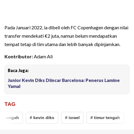
Pada Januari 2022, ia dibeli oleh FC Copenhagen dengan nilai
transfer mendekati €2 juta, namun belum mendapatkan
tempat tetap di tim utama dan lebih banyak dipinjamkan.
Kontributor:
Adam Ali
Baca Juga:
Junior Kevin Diks Diincar Barcelona: Penerus Lamine
Yamal
TAG
ur tengah
# kevin diks
# israel
# timur tengah