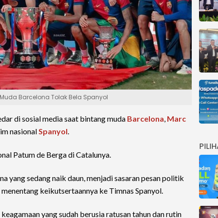
 Muda Barcelona Tolak Bela Spanyol
edar di sosial media saat bintang muda
Barcelona
,
Marc
im nasional
Spanyol
.
PILI
ional Patum de Berga di Catalunya.
a yang sedang naik daun, menjadi sasaran pesan politik
n menentang keikutsertaannya ke Timnas Spanyol.
 keagamaan yang sudah berusia ratusan tahun dan rutin