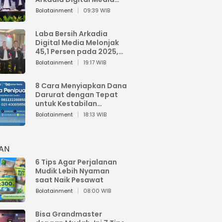
Perkuat Bisnis AI dan
Bolatainment
09:39 WIB
Jaga Fundamental
Keuangan
Laba Bersih Arkadia
Digital Media Melonjak
45,1 Persen pada 2025,
Sentuh Rp1,76 Miliar
Bolatainment
19:17 WIB
8 Cara Menyiapkan Dana
Darurat dengan Tepat
untuk Kestabilan
Keuangan
Bolatainment
18:13 WIB
HAN
6 Tips Agar Perjalanan
Mudik Lebih Nyaman
saat Naik Pesawat
Bolatainment
08:00 WIB
Bisa Grandmaster