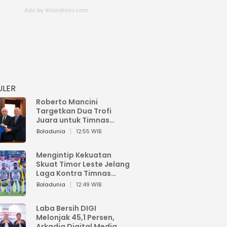
ULER
Roberto Mancini
Targetkan Dua Trofi
Juara untuk Timnas
Italia
Boladunia
12:55 WIB
Mengintip Kekuatan
Skuat Timor Leste Jelang
Laga Kontra Timnas
Indonesia di Piala AFF
Boladunia
12:49 WIB
2026
Laba Bersih DIGI
Melonjak 45,1 Persen,
Arkadia Digital Media