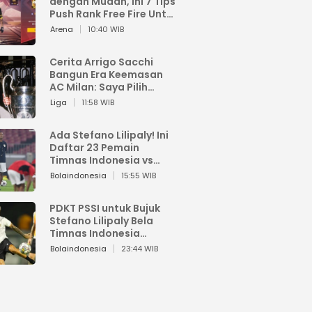
dengan Mudah, Ini 7 Tips
Push Rank Free Fire Untuk
Pemula
Arena
10:40 WIB
Cerita Arrigo Sacchi
Bangun Era Keemasan
AC Milan: Saya Pilih
Pemain dari Isi Otaknya
Liga
11:58 WIB
Ada Stefano Lilipaly! Ini
Daftar 23 Pemain
Timnas Indonesia vs
China
Bolaindonesia
15:55 WIB
PDKT PSSI untuk Bujuk
Stefano Lilipaly Bela
Timnas Indonesia
Berakhir Berantakan
Bolaindonesia
23:44 WIB