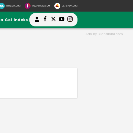
HIMEDIK.COM
IKLANDISINI.COM
SERBADA.COM
ia
Gol
Indeks