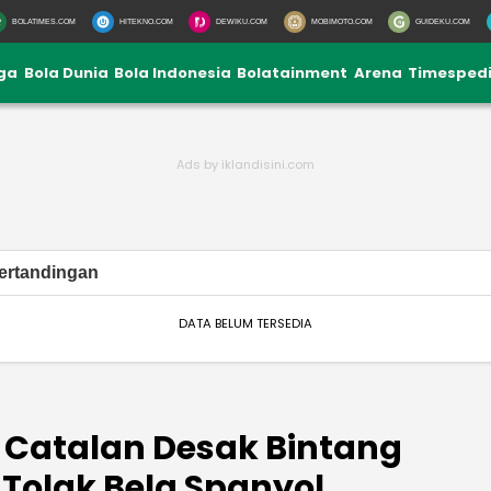
BOLATIMES.COM
HITEKNO.COM
DEWIKU.COM
MOBIMOTO.COM
GUIDEKU.COM
iga
Bola Dunia
Bola Indonesia
Bolatainment
Arena
Timesped
ertandingan
DATA BELUM TERSEDIA
s Catalan Desak Bintang
Tolak Bela Spanyol