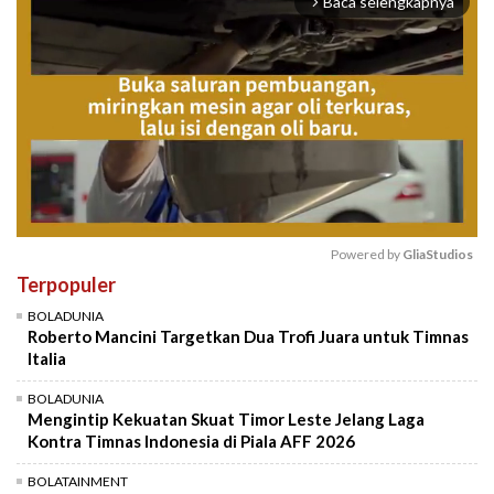
Baca selengkapnya
arrow_forward_ios
Powered by 
GliaStudios
Terpopuler
Mute
BOLADUNIA
Roberto Mancini Targetkan Dua Trofi Juara untuk Timnas
Italia
BOLADUNIA
Mengintip Kekuatan Skuat Timor Leste Jelang Laga
Kontra Timnas Indonesia di Piala AFF 2026
BOLATAINMENT