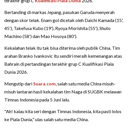
terakhir grup C
Kualifikasi Piala Dunia
2026.
Bertanding di markas Jepang, pasukan Garuda menyerah
dengan skor telak. Enam gol dicetak oleh Daichi Kamada (15',
45'), Takefusa Kubo (19'), Ryoya Morishita (55'), Shuto
Machino (58') dan Mao Hosoya (80').
Kekalahan telak itu tak bisa diterima oleh publik China. Tim
arahan Branko Ivankovic itu sendiri meraih kemenangan atas
Bahrain di pertandingan terakhir grup C Kualifikasi Piala
Dunia 2026.
Mengutip dari
Suara.com
, salah satu media China misuh-
misuh lantaran hasil kekalahan tim Naga di SUGBK melawan
Timnas Indonesia pada 5 Juni lalu.
"Ah! kalau kita seri dengan Timnas Indonesia, kita pasti lolos
ke Piala Dunia," ulas salah satu media China.