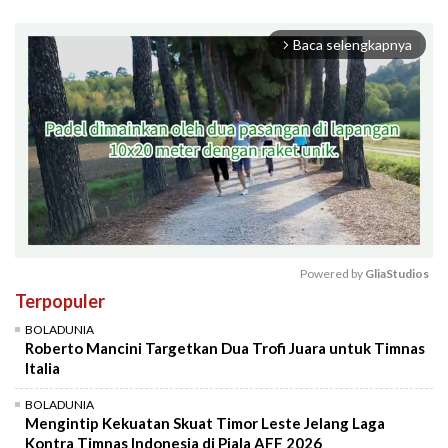
Baca selengkapnya
arrow_forward_ios
Powered by 
GliaStudios
Terpopuler
Mute
BOLADUNIA
Roberto Mancini Targetkan Dua Trofi Juara untuk Timnas
Italia
BOLADUNIA
Mengintip Kekuatan Skuat Timor Leste Jelang Laga
Kontra Timnas Indonesia di Piala AFF 2026