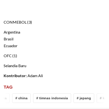
CONMEBOL (3)
Argentina
Brasil
Ecuador
OFC (1)
Selandia Baru
Kontributor:
Adam Ali
TAG
nia
# china
# timnas indonesia
# jepang
# kuali