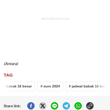
(Antara)
TAG
# babak 16 besar
# euro 2024
# jadwal babak 16 besar e
Share link: