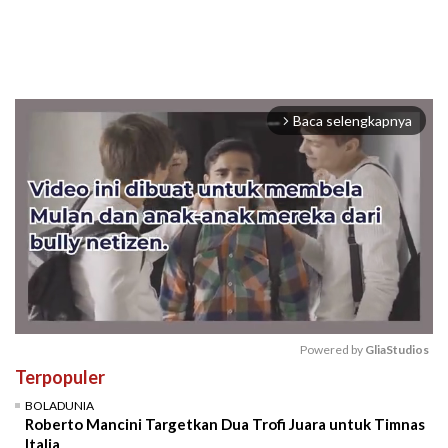
Baca selengkapnya
arrow_forward_ios
Powered by 
GliaStudios
Terpopuler
Mute
BOLADUNIA
Roberto Mancini Targetkan Dua Trofi Juara untuk Timnas
Italia