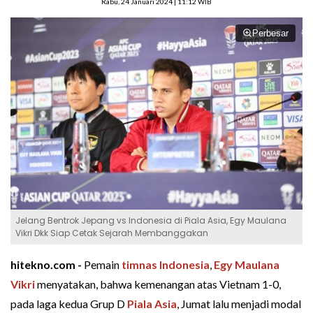
Rabu, 24 Januari 2024 | 11:12 WIB
Perbesar
Jelang Bentrok Jepang vs Indonesia di Piala Asia, Egy Maulana
Vikri Dkk Siap Cetak Sejarah Membanggakan
hitekno.com -
Pemain
timnas Indonesia
,
Egy Maulana
Vikri
menyatakan, bahwa kemenangan atas Vietnam 1-0,
pada laga kedua Grup D
Piala Asia
, Jumat lalu menjadi modal