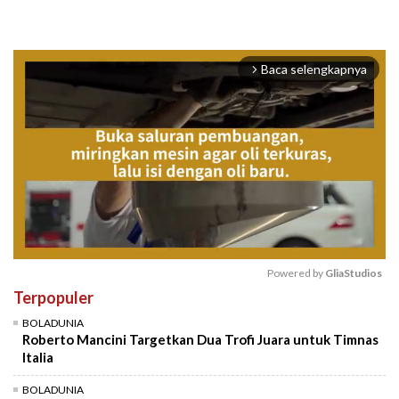
Baca selengkapnya
arrow_forward_ios
Powered by 
GliaStudios
Terpopuler
Mute
BOLADUNIA
Roberto Mancini Targetkan Dua Trofi Juara untuk Timnas
Italia
BOLADUNIA