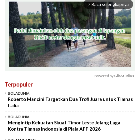
Baca selengkapnya
arrow_forward_ios
Powered by 
GliaStudios
Terpopuler
Mute
BOLADUNIA
Roberto Mancini Targetkan Dua Trofi Juara untuk Timnas
Italia
BOLADUNIA
Mengintip Kekuatan Skuat Timor Leste Jelang Laga
Kontra Timnas Indonesia di Piala AFF 2026