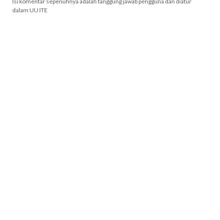
Isi komentar sepenuhnya adalah tanggung jawab pengguna dan diatur
dalam UU ITE