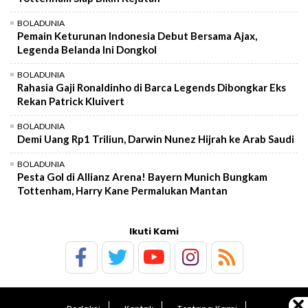
BOLADUNIA
Pemain Keturunan Indonesia Debut Bersama Ajax,
Legenda Belanda Ini Dongkol
BOLADUNIA
Rahasia Gaji Ronaldinho di Barca Legends Dibongkar Eks
Rekan Patrick Kluivert
BOLADUNIA
Demi Uang Rp1 Triliun, Darwin Nunez Hijrah ke Arab Saudi
BOLADUNIA
Pesta Gol di Allianz Arena! Bayern Munich Bungkam
Tottenham, Harry Kane Permalukan Mantan
Ikuti Kami