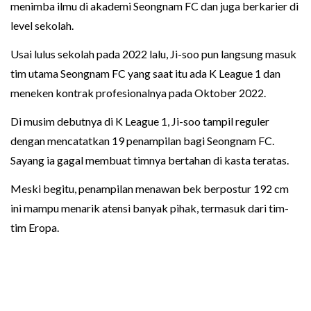
menimba ilmu di akademi Seongnam FC dan juga berkarier di
level sekolah.
Usai lulus sekolah pada 2022 lalu, Ji-soo pun langsung masuk
tim utama Seongnam FC yang saat itu ada K League 1 dan
meneken kontrak profesionalnya pada Oktober 2022.
Di musim debutnya di K League 1, Ji-soo tampil reguler
dengan mencatatkan 19 penampilan bagi Seongnam FC.
Sayang ia gagal membuat timnya bertahan di kasta teratas.
Meski begitu, penampilan menawan bek berpostur 192 cm
ini mampu menarik atensi banyak pihak, termasuk dari tim-
tim Eropa.