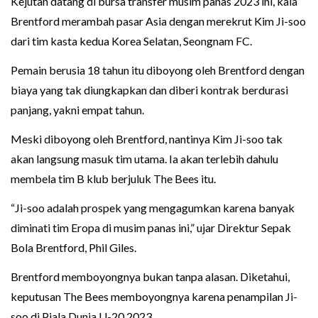
Kejutan datang di bursa transfer musim panas 2023 ini, kala
Brentford merambah pasar Asia dengan merekrut Kim Ji-soo
dari tim kasta kedua Korea Selatan, Seongnam FC.
Pemain berusia 18 tahun itu diboyong oleh Brentford dengan
biaya yang tak diungkapkan dan diberi kontrak berdurasi
panjang, yakni empat tahun.
Meski diboyong oleh Brentford, nantinya Kim Ji-soo tak
akan langsung masuk tim utama. Ia akan terlebih dahulu
membela tim B klub berjuluk The Bees itu.
“Ji-soo adalah prospek yang mengagumkan karena banyak
diminati tim Eropa di musim panas ini,” ujar Direktur Sepak
Bola Brentford, Phil Giles.
Brentford memboyongnya bukan tanpa alasan. Diketahui,
keputusan The Bees memboyongnya karena penampilan Ji-
soo di Piala Dunia U-20 2023.