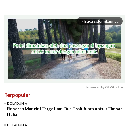
Baca selengkapnya
arrow_forward_ios
Powered by 
GliaStudios
Terpopuler
Mute
BOLADUNIA
Roberto Mancini Targetkan Dua Trofi Juara untuk Timnas
Italia
BOLADUNIA