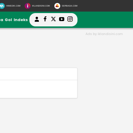
HIMEDIK.COM
IKLANDISINI.COM
SERBADA.COM
ia
Gol
Indeks