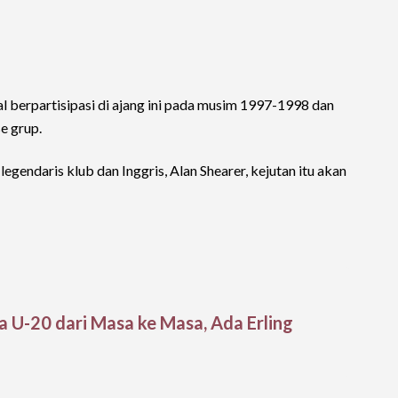
 berpartisipasi di ajang ini pada musim 1997-1998 dan
e grup.
 legendaris klub dan Inggris, Alan Shearer, kejutan itu akan
a U-20 dari Masa ke Masa, Ada Erling