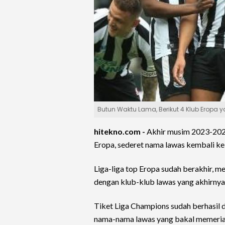
Butun Waktu Lama, Berikut 4 Klub Eropa
hitekno.com -
Akhir musim 2023-2024
Eropa, sederet nama lawas kembali k
Liga-liga top Eropa sudah berakhir, 
dengan klub-klub lawas yang akhirnya 
Tiket Liga Champions sudah berhasil d
nama-nama lawas yang bakal memeria