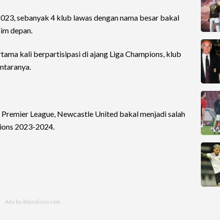
2023, sebanyak 4 klub lawas dengan nama besar bakal
sim depan.
ama kali berpartisipasi di ajang Liga Champions, klub
ntaranya.
r Premier League, Newcastle United bakal menjadi salah
pions 2023-2024.