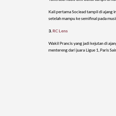
Kali pertama Sociead tampil di ajang i
setelah mampu ke semifinal pada mus
3.
RC Lens
Wakil Prancis yang jadi kejutan di aja
mentereng dari juara Ligue 1, Paris Sa