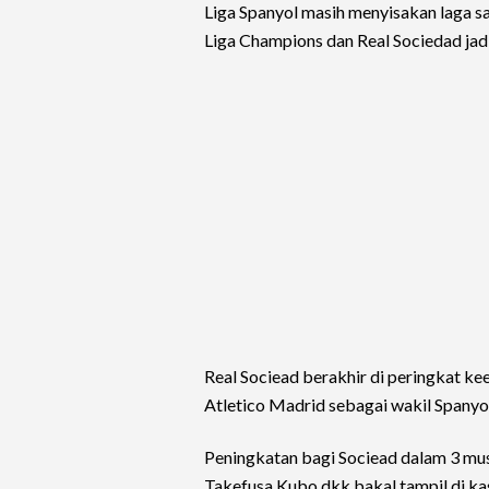
Liga Spanyol masih menyisakan laga s
Liga Champions dan Real Sociedad jadi
Real Sociead berakhir di peringkat k
Atletico Madrid sebagai wakil Spanyol
Peningkatan bagi Sociead dalam 3 musi
Takefusa Kubo dkk bakal tampil di kas