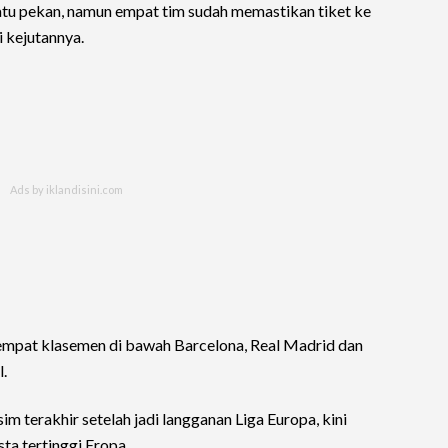
atu pekan, namun empat tim sudah memastikan tiket ke
 kejutannya.
eempat klasemen di bawah Barcelona, Real Madrid dan
.
m terakhir setelah jadi langganan Liga Europa, kini
ta tertinggi Eropa.