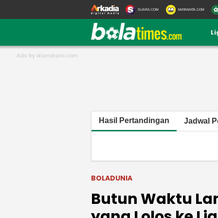
SUARA.COM
MATAMATA.COM
L
Hasil Pertandingan
Jadwal P
BOLADUNIA
Butun Waktu Lam
yang Lolos ke L