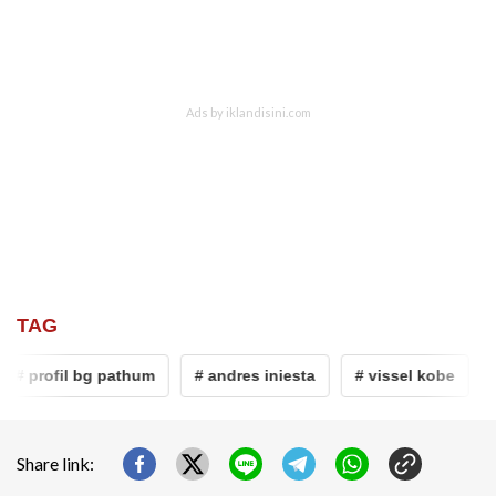
TAG
# profil bg pathum
# andres iniesta
# vissel kobe
# 
Share link: