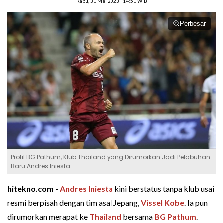
Rabu, 31 Mei 2023 | 14:51 WIB
Perbesar
Profil BG Pathum, Klub Thailand yang Dirumorkan Jadi Pelabuhan
Baru Andres Iniesta
hitekno.com -
Andres Iniesta
kini berstatus tanpa klub usai
resmi berpisah dengan tim asal Jepang,
Vissel Kobe
. Ia pun
dirumorkan merapat ke
Thailand
bersama
BG Pathum
.