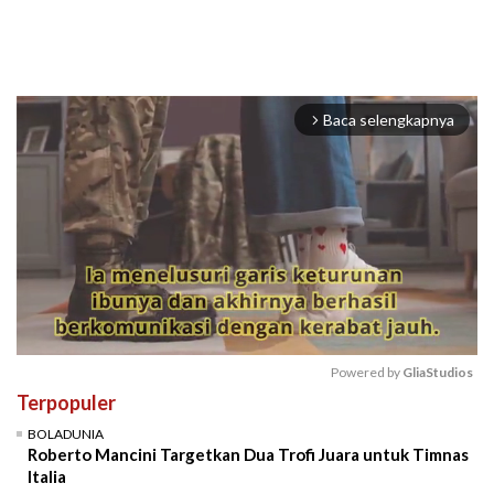
Baca selengkapnya
arrow_forward_ios
Powered by 
GliaStudios
Terpopuler
Mute
BOLADUNIA
Roberto Mancini Targetkan Dua Trofi Juara untuk Timnas
Italia