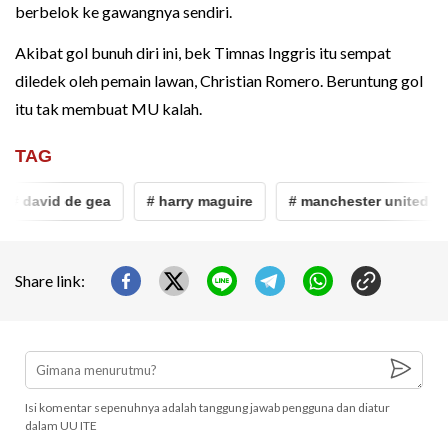
berbelok ke gawangnya sendiri.
Akibat gol bunuh diri ini, bek Timnas Inggris itu sempat
diledek oleh pemain lawan, Christian Romero. Beruntung gol
itu tak membuat MU kalah.
TAG
# david de gea
# harry maguire
# manchester united
Share link:
Isi komentar sepenuhnya adalah tanggung jawab pengguna dan diatur
dalam UU ITE