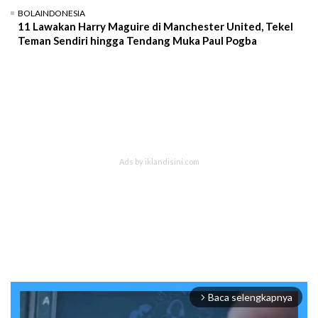
BOLAINDONESIA
11 Lawakan Harry Maguire di Manchester United, Tekel
Teman Sendiri hingga Tendang Muka Paul Pogba
Baca selengkapnya
arrow_forward_ios