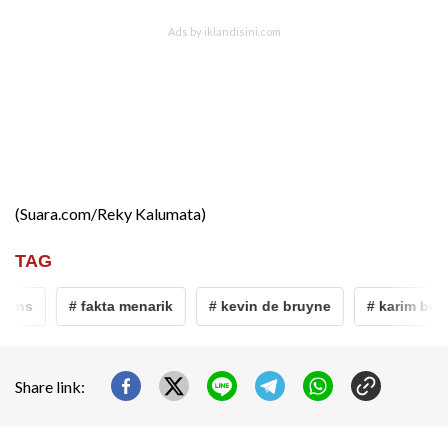
(Suara.com/Reky Kalumata)
TAG
ns
# fakta menarik
# kevin de bruyne
# karim benze
Share link: