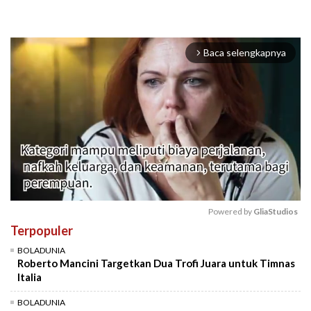
Baca selengkapnya
arrow_forward_ios
Powered by 
GliaStudios
Terpopuler
Mute
BOLADUNIA
Roberto Mancini Targetkan Dua Trofi Juara untuk Timnas
Italia
BOLADUNIA