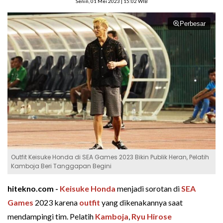
Senin, 01 Mei 2023 | 15:02 WIB
Perbesar
Outfit Keisuke Honda di SEA Games 2023 Bikin Publik Heran, Pelatih
Kamboja Beri Tanggapan Begini
hitekno.com -
Keisuke Honda
menjadi sorotan di
SEA
Games
2023 karena
outfit
yang dikenakannya saat
mendampingi tim. Pelatih
Kamboja
,
Ryu Hirose