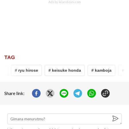
TAG
t
# ryu hirose
# keisuke honda
# kamboja
# se
Share link: