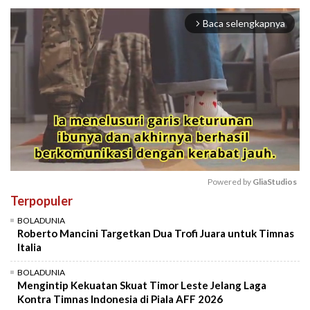
Baca selengkapnya
arrow_forward_ios
Powered by 
GliaStudios
Terpopuler
Mute
BOLADUNIA
Roberto Mancini Targetkan Dua Trofi Juara untuk Timnas
Italia
BOLADUNIA
Mengintip Kekuatan Skuat Timor Leste Jelang Laga
Kontra Timnas Indonesia di Piala AFF 2026