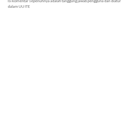
Isi komentar sepenuhnya adalah tanggung jawab pengguna dan diatur
dalam UU ITE