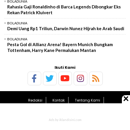
BOLADUNIA
Rahasia Gaji Ronaldinho di Barca Legends Dibongkar Eks
Rekan Patrick Kluivert
BOLADUNIA
Demi Uang Rp1 Triliun, Darwin Nunez Hijrah ke Arab Saudi
BOLADUNIA
Pesta Gol di Allianz Arena! Bayern Munich Bungkam
Tottenham, Harry Kane Permalukan Mantan
Ikuti Kami
Redaksi
Kontak
Tentang Kami
Pedoman Media Siber
Kebijakan Privasi
Sitemap
© 2026 BolaTimes.com - All Rights Reserved.