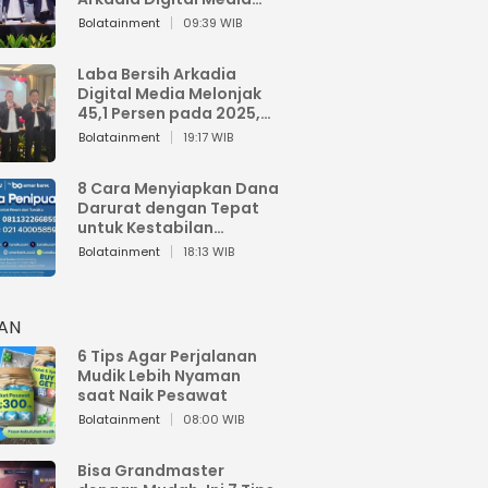
Perkuat Bisnis AI dan
Bolatainment
09:39 WIB
Jaga Fundamental
Keuangan
Laba Bersih Arkadia
Digital Media Melonjak
45,1 Persen pada 2025,
Sentuh Rp1,76 Miliar
Bolatainment
19:17 WIB
8 Cara Menyiapkan Dana
Darurat dengan Tepat
untuk Kestabilan
Keuangan
Bolatainment
18:13 WIB
HAN
6 Tips Agar Perjalanan
Mudik Lebih Nyaman
saat Naik Pesawat
Bolatainment
08:00 WIB
Bisa Grandmaster