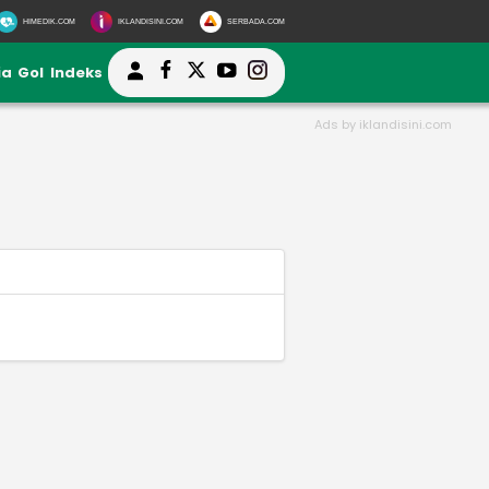
HIMEDIK.COM
IKLANDISINI.COM
SERBADA.COM
ia
Gol
Indeks