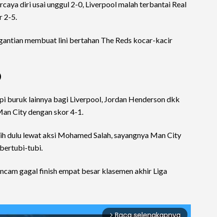
ya diri usai unggul 2-0, Liverpool malah terbantai Real
 2-5.
gantian membuat lini bertahan The Reds kocar-kacir
)
pi buruk lainnya bagi Liverpool, Jordan Henderson dkk
Man City dengan skor 4-1.
ebih dulu lewat aksi Mohamed Salah, sayangnya Man City
bertubi-tubi.
ncam gagal finish empat besar klasemen akhir Liga
Baca selengkapnya
arrow_forward_ios