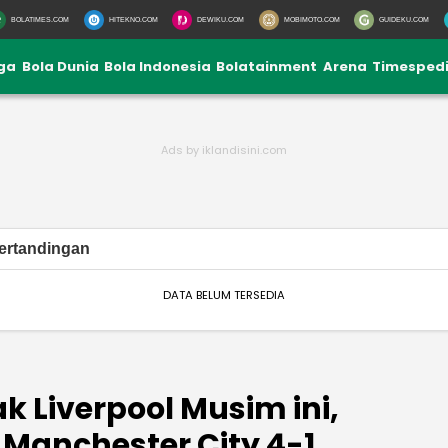
BOLATIMES.COM
HITEKNO.COM
DEWIKU.COM
MOBIMOTO.COM
GUIDEKU.COM
iga
Bola Dunia
Bola Indonesia
Bolatainment
Arena
Timesped
ertandingan
DATA BELUM TERSEDIA
k Liverpool Musim ini,
 Manchester City 4-1