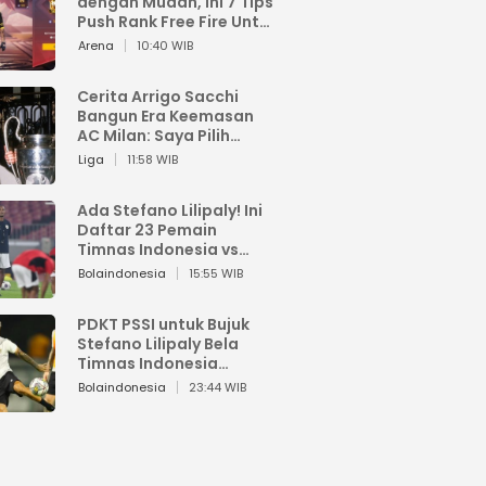
dengan Mudah, Ini 7 Tips
Push Rank Free Fire Untuk
Pemula
Arena
10:40 WIB
Cerita Arrigo Sacchi
Bangun Era Keemasan
AC Milan: Saya Pilih
Pemain dari Isi Otaknya
Liga
11:58 WIB
Ada Stefano Lilipaly! Ini
Daftar 23 Pemain
Timnas Indonesia vs
China
Bolaindonesia
15:55 WIB
PDKT PSSI untuk Bujuk
Stefano Lilipaly Bela
Timnas Indonesia
Berakhir Berantakan
Bolaindonesia
23:44 WIB