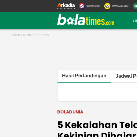
SUARA.COM
MATAMATA.COM
L
Hasil Pertandingan
Jadwal P
BOLADUNIA
5 Kekalahan Tela
Kekinian Dihajar