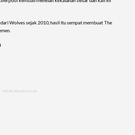
iverpool kembali menelan kekalahan besar dan kali ini
dari Wolves sejak 2010, hasil itu sempat membuat The
emen.
)