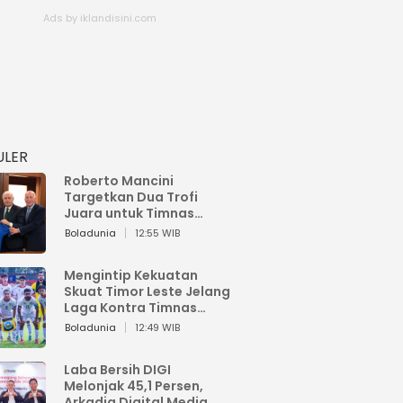
ULER
Roberto Mancini
Targetkan Dua Trofi
Juara untuk Timnas
Italia
Boladunia
12:55 WIB
Mengintip Kekuatan
Skuat Timor Leste Jelang
Laga Kontra Timnas
Indonesia di Piala AFF
Boladunia
12:49 WIB
2026
Laba Bersih DIGI
Melonjak 45,1 Persen,
Arkadia Digital Media