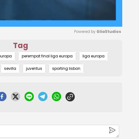
Powered by 
GliaStudios
Tag
Mute
 europa
perempat final liga europa
liga europa
sevilla
juventus
sporting lisbon