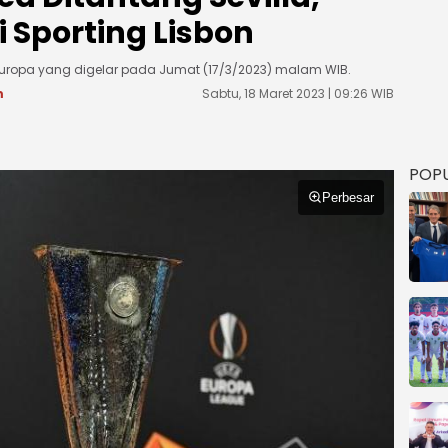
 Sporting Lisbon
a Europa yang digelar pada Jumat (17/3/2023) malam WIB.
m
Sabtu, 18 Maret 2023 | 09:26 WIB
POP
Perbesar