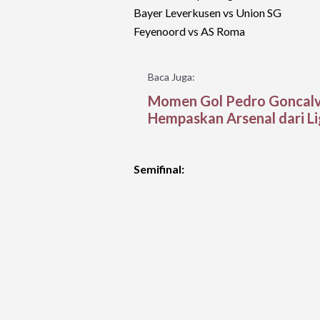
Bayer Leverkusen vs Union SG
Feyenoord vs AS Roma
Baca Juga:
Momen Gol Pedro Goncalv
Hempaskan Arsenal dari L
Semifinal: