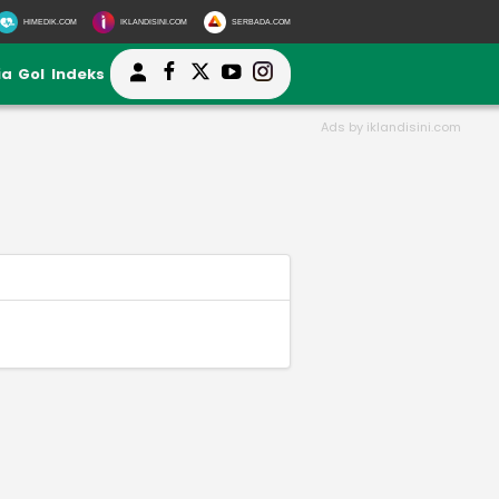
HIMEDIK.COM
IKLANDISINI.COM
SERBADA.COM
ia
Gol
Indeks