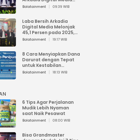
Perkuat Bisnis AI dan
Bolatainment
09:39 WIB
Jaga Fundamental
Keuangan
Laba Bersih Arkadia
Digital Media Melonjak
45,1 Persen pada 2025,
Sentuh Rp1,76 Miliar
Bolatainment
19:17 WIB
8 Cara Menyiapkan Dana
Darurat dengan Tepat
untuk Kestabilan
Keuangan
Bolatainment
18:13 WIB
HAN
6 Tips Agar Perjalanan
Mudik Lebih Nyaman
saat Naik Pesawat
Bolatainment
08:00 WIB
Bisa Grandmaster