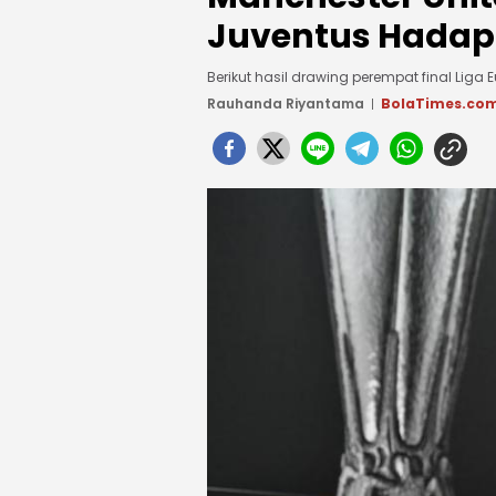
Juventus Hadapi
Berikut hasil drawing perempat final Lig
Rauhanda Riyantama
BolaTimes.co