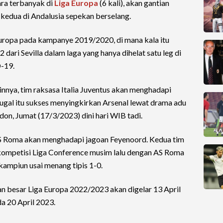
ara terbanyak di
Liga Europa
(6 kali), akan gantian
kedua di Andalusia sepekan berselang.
a Europa pada kampanye 2019/2020, di mana kala itu
ari Sevilla dalam laga yang hanya dihelat satu leg di
-19.
ainnya, tim raksasa Italia Juventus akan menghadapi
tugal itu sukses menyingkirkan Arsenal lewat drama adu
don, Jumat (17/3/2023) dini hari WIB tadi.
a AS Roma akan menghadapi jagoan Feyenoord. Kedua tim
l kompetisi Liga Conference musim lalu dengan AS Roma
kampiun usai menang tipis 1-0.
an besar Liga Europa 2022/2023 akan digelar 13 April
a 20 April 2023.