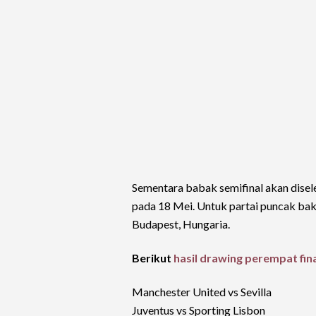
Sementara babak semifinal akan disel
pada 18 Mei. Untuk partai puncak bak
Budapest, Hungaria.
Berikut
hasil drawing perempat fin
Manchester United vs Sevilla
Juventus vs Sporting Lisbon