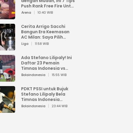
dengan Mudah, Ini 7 Tips
Push Rank Free Fire Untuk
Pemula
Arena
10:40 WIB
Cerita Arrigo Sacchi
Bangun Era Keemasan
AC Milan: Saya Pilih
Pemain dari Isi Otaknya
Liga
11:58 WIB
Ada Stefano Lilipaly! Ini
Daftar 23 Pemain
Timnas Indonesia vs
China
Bolaindonesia
15:55 WIB
PDKT PSSI untuk Bujuk
Stefano Lilipaly Bela
Timnas Indonesia
Berakhir Berantakan
Bolaindonesia
23:44 WIB