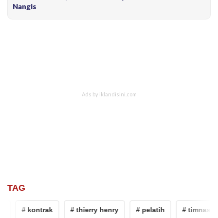
Nangis
TAG
# kontrak
# thierry henry
# pelatih
# timnas ame