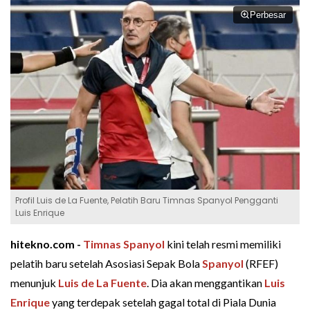
Perbesar
Profil Luis de La Fuente, Pelatih Baru Timnas Spanyol Pengganti
Luis Enrique
hitekno.com -
Timnas Spanyol
kini telah resmi memiliki
pelatih baru setelah Asosiasi Sepak Bola
Spanyol
(RFEF)
menunjuk
Luis de La Fuente
. Dia akan menggantikan
Luis
Enrique
yang terdepak setelah gagal total di Piala Dunia