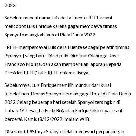
2022.
Sebelum muncul nama Luis de La Fuente, RFEF resmi
mencopot Luis Enrique karena gagal membawa timnas
Spanyol melangkah jauh di Piala Dunia 2022.
"RFEF mempercayai Luis de la Fuente sebagai pelatih timnas
[Spanyol] yang baru. Dia dipilih Direktur Olahraga, Jose
Francisco Molina, dan akan memberikan laporan kepada
Presiden RFEF," tulis RFEF dalam rilisnya.
Sebelumnya, Luis Enrique memilih mundur dari kursi
kepelatihan Timnas Spanyol setelah gagal total di Piala Dunia
2022. Selang beberapa hari setelah Spanyol tersingkir di
babak 16 besar, La Furia Roja dan Enrique akhirnya resmi
bercerai, Kamis (8/12/2022) malam WIB.
Diketahui, PSSI-nya Spanyol telah menawari perpanjangan