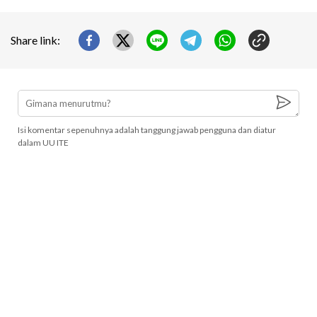
Share link:
Isi komentar sepenuhnya adalah tanggung jawab pengguna dan diatur
dalam UU ITE