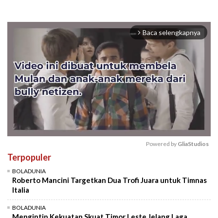
Baca selengkapnya
arrow_forward_ios
Powered by 
GliaStudios
Terpopuler
Mute
BOLADUNIA
Roberto Mancini Targetkan Dua Trofi Juara untuk Timnas
Italia
BOLADUNIA
Mengintip Kekuatan Skuat Timor Leste Jelang Laga