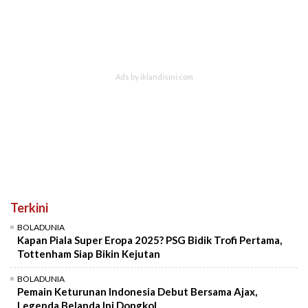
Terkini
BOLADUNIA
Kapan Piala Super Eropa 2025? PSG Bidik Trofi Pertama,
Tottenham Siap Bikin Kejutan
BOLADUNIA
Pemain Keturunan Indonesia Debut Bersama Ajax,
Legenda Belanda Ini Dongkol