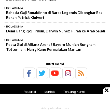
BOLADUNIA
Rahasia Gaji Ronaldinho di Barca Legends Dibongkar Eks
Rekan Patrick Kluivert
BOLADUNIA
Demi Uang Rp1 Triliun, Darwin Nunez Hijrah ke Arab Saudi
BOLADUNIA
Pesta Gol di Allianz Arena! Bayern Munich Bungkam
Tottenham, Harry Kane Permalukan Mantan
Ikuti Kami
Redaksi
Kontak
Tentang Kami
Pedoman Media Siber
Kebijakan Privasi
Sitemap