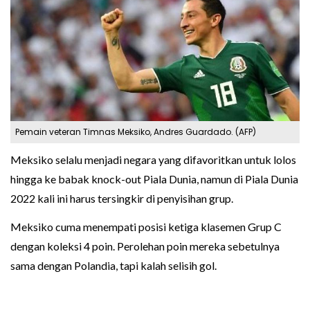
Pemain veteran Timnas Meksiko, Andres Guardado. (AFP)
Meksiko selalu menjadi negara yang difavoritkan untuk lolos
hingga ke babak knock-out Piala Dunia, namun di Piala Dunia
2022 kali ini harus tersingkir di penyisihan grup.
Meksiko cuma menempati posisi ketiga klasemen Grup C
dengan koleksi 4 poin. Perolehan poin mereka sebetulnya
sama dengan Polandia, tapi kalah selisih gol.