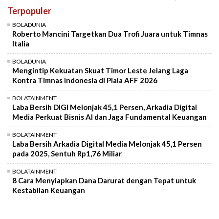
Terpopuler
Mute
BOLADUNIA
Roberto Mancini Targetkan Dua Trofi Juara untuk Timnas
Italia
BOLADUNIA
Mengintip Kekuatan Skuat Timor Leste Jelang Laga
Kontra Timnas Indonesia di Piala AFF 2026
BOLATAINMENT
Laba Bersih DIGI Melonjak 45,1 Persen, Arkadia Digital
Media Perkuat Bisnis AI dan Jaga Fundamental Keuangan
BOLATAINMENT
Laba Bersih Arkadia Digital Media Melonjak 45,1 Persen
pada 2025, Sentuh Rp1,76 Miliar
BOLATAINMENT
8 Cara Menyiapkan Dana Darurat dengan Tepat untuk
Kestabilan Keuangan