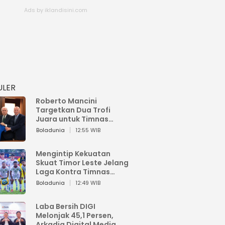
ULER
Roberto Mancini
Targetkan Dua Trofi
Juara untuk Timnas
Italia
Boladunia
12:55 WIB
Mengintip Kekuatan
Skuat Timor Leste Jelang
Laga Kontra Timnas
Indonesia di Piala AFF
Boladunia
12:49 WIB
2026
Laba Bersih DIGI
Melonjak 45,1 Persen,
Arkadia Digital Media