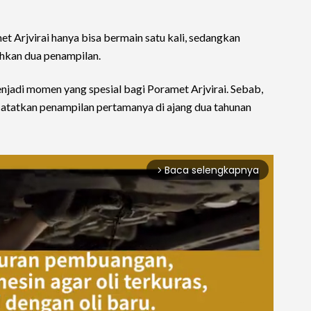
t Arjvirai hanya bisa bermain satu kali, sedangkan
hkan dua penampilan.
menjadi momen yang spesial bagi Poramet Arjvirai. Sebab,
tatkan penampilan pertamanya di ajang dua tahunan
Baca selengkapnya
arrow_forward_ios