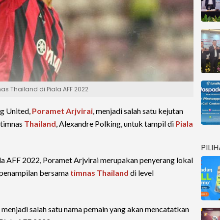
mnas Thailand di Piala AFF 2022
g United,
Poramet Arjvirai
, menjadi salah satu kejutan
 timnas
Thailand
, Alexandre Polking, untuk tampil di
Piala
PILI
ala AFF 2022, Poramet Arjvirai merupakan penyerang lokal
n penampilan bersama
timnas Thailand
di level
ai menjadi salah satu nama pemain yang akan mencatatkan