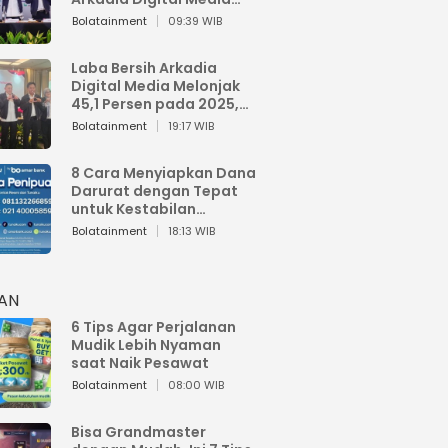
Perkuat Bisnis AI dan
Bolatainment
09:39 WIB
Jaga Fundamental
Keuangan
Laba Bersih Arkadia
Digital Media Melonjak
45,1 Persen pada 2025,
Sentuh Rp1,76 Miliar
Bolatainment
19:17 WIB
8 Cara Menyiapkan Dana
Darurat dengan Tepat
untuk Kestabilan
Keuangan
Bolatainment
18:13 WIB
HAN
6 Tips Agar Perjalanan
Mudik Lebih Nyaman
saat Naik Pesawat
Bolatainment
08:00 WIB
Bisa Grandmaster