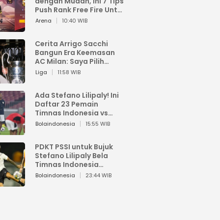
dengan Mudah, Ini 7 Tips
Push Rank Free Fire Untuk
Pemula
Arena
10:40 WIB
Cerita Arrigo Sacchi
Bangun Era Keemasan
AC Milan: Saya Pilih
Pemain dari Isi Otaknya
Liga
11:58 WIB
Ada Stefano Lilipaly! Ini
Daftar 23 Pemain
Timnas Indonesia vs
China
Bolaindonesia
15:55 WIB
PDKT PSSI untuk Bujuk
Stefano Lilipaly Bela
Timnas Indonesia
Berakhir Berantakan
Bolaindonesia
23:44 WIB