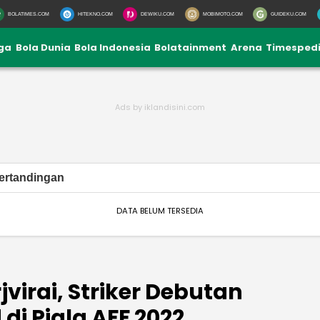
BOLATIMES.COM
HITEKNO.COM
DEWIKU.COM
MOBIMOTO.COM
GUIDEKU.COM
iga
Bola Dunia
Bola Indonesia
Bolatainment
Arena
Timesped
ertandingan
DATA BELUM TERSEDIA
jvirai, Striker Debutan
di Piala AFF 2022