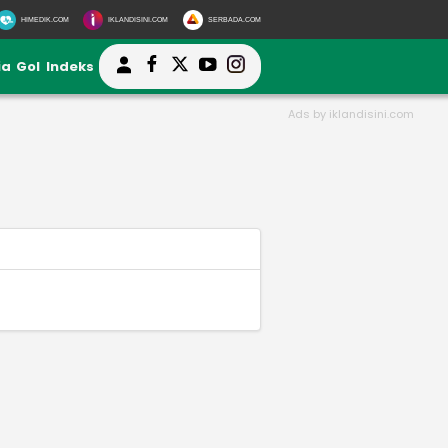
HIMEDIK.COM
IKLANDISINI.COM
SERBADA.COM
ia
Gol
Indeks