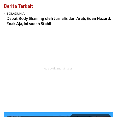
Berita Terkait
BOLADUNIA
Dapat Body Shaming oleh Jurnalis dari Arab, Eden Hazard:
Enak Aja, Ini sudah Stabil