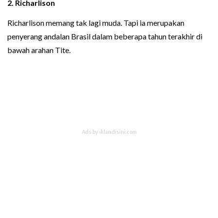
2.
Richarlison
Richarlison memang tak lagi muda. Tapi ia merupakan
penyerang andalan Brasil dalam beberapa tahun terakhir di
bawah arahan Tite.