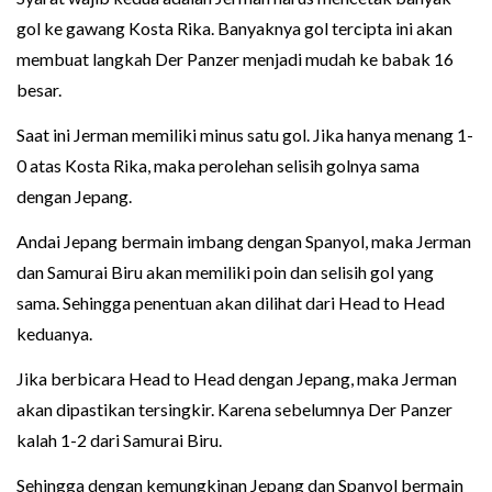
gol ke gawang Kosta Rika. Banyaknya gol tercipta ini akan
membuat langkah Der Panzer menjadi mudah ke babak 16
besar.
Saat ini Jerman memiliki minus satu gol. Jika hanya menang 1-
0 atas Kosta Rika, maka perolehan selisih golnya sama
dengan Jepang.
Andai Jepang bermain imbang dengan Spanyol, maka Jerman
dan Samurai Biru akan memiliki poin dan selisih gol yang
sama. Sehingga penentuan akan dilihat dari Head to Head
keduanya.
Jika berbicara Head to Head dengan Jepang, maka Jerman
akan dipastikan tersingkir. Karena sebelumnya Der Panzer
kalah 1-2 dari Samurai Biru.
Sehingga dengan kemungkinan Jepang dan Spanyol bermain