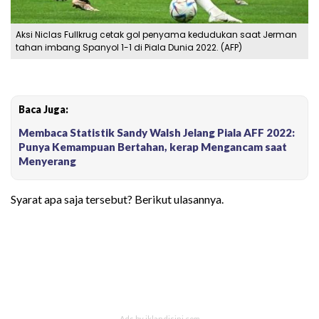
Aksi Niclas Fullkrug cetak gol penyama kedudukan saat Jerman
tahan imbang Spanyol 1-1 di Piala Dunia 2022. (AFP)
Baca Juga:
Membaca Statistik Sandy Walsh Jelang Piala AFF 2022:
Punya Kemampuan Bertahan, kerap Mengancam saat
Menyerang
Syarat apa saja tersebut? Berikut ulasannya.