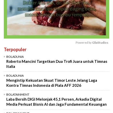
Powered by 
GliaStudios
Terpopuler
Mute
BOLADUNIA
Roberto Mancini Targetkan Dua Trofi Juara untuk Timnas
Italia
BOLADUNIA
Mengintip Kekuatan Skuat Timor Leste Jelang Laga
Kontra Timnas Indonesia di Piala AFF 2026
BOLATAINMENT
Laba Bersih DIGI Melonjak 45,1 Persen, Arkadia Digital
Media Perkuat Bisnis AI dan Jaga Fundamental Keuangan