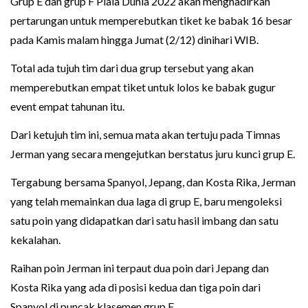
Grup E dan grup F Piala Dunia 2022 akan menghadirkan
pertarungan untuk memperebutkan tiket ke babak 16 besar
pada Kamis malam hingga Jumat (2/12) dinihari WIB.
Total ada tujuh tim dari dua grup tersebut yang akan
memperebutkan empat tiket untuk lolos ke babak gugur
event empat tahunan itu.
Dari ketujuh tim ini, semua mata akan tertuju pada Timnas
Jerman yang secara mengejutkan berstatus juru kunci grup E.
Tergabung bersama Spanyol, Jepang, dan Kosta Rika, Jerman
yang telah memainkan dua laga di grup E, baru mengoleksi
satu poin yang didapatkan dari satu hasil imbang dan satu
kekalahan.
Raihan poin Jerman ini terpaut dua poin dari Jepang dan
Kosta Rika yang ada di posisi kedua dan tiga poin dari
Spanyol di puncak klasemen grup E.