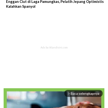
Enggan Ciut di Laga Pamungkas, Pelatih Jepang Optimistis
Kalahkan Spanyol
Baca selengkapnya
arrow_forward_ios