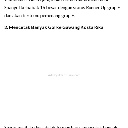
Spanyol ke babak 16 besar dengan status Runner Up grup E
dan akan bertemu pemenang grup F.
2. Mencetak Banyak Gol ke Gawang Kosta Rika
Syarat wajib kedua adalah Jerman harus mencetak banyak