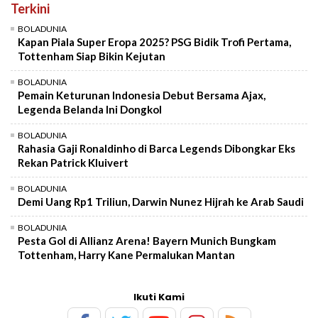
Terkini
BOLADUNIA
Kapan Piala Super Eropa 2025? PSG Bidik Trofi Pertama,
Tottenham Siap Bikin Kejutan
BOLADUNIA
Pemain Keturunan Indonesia Debut Bersama Ajax,
Legenda Belanda Ini Dongkol
BOLADUNIA
Rahasia Gaji Ronaldinho di Barca Legends Dibongkar Eks
Rekan Patrick Kluivert
BOLADUNIA
Demi Uang Rp1 Triliun, Darwin Nunez Hijrah ke Arab Saudi
BOLADUNIA
Pesta Gol di Allianz Arena! Bayern Munich Bungkam
Tottenham, Harry Kane Permalukan Mantan
Ikuti Kami