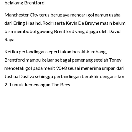
belakang Brentford.
Manchester City terus berupaya mencari gol namun usaha
dari Erling Haalnd, Rodri serta Kevin De Bruyne masih belum
bisa membobol gawang Brentford yang dijaga oleh David
Raya.
Ketika pertandingan seperti akan berakhir imbang,
Brentford mampu keluar sebagai pemenang setelah Toney
mencetak gol pada menit 90+8 seusai menerima umpan dari
Joshua Dasilva sehingga pertandingan berakhir dengan skor
2-1 untuk kemenangan The Bees.