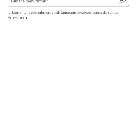
Isi komentar sepenuhnya adalah tanggung jawab pengguna dan diatur
dalam UU ITE