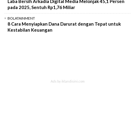
Laba Bersih Arkadia Digital Media Melonjak 45,1 Persen
pada 2025, Sentuh Rp1,76 Miliar
BOLATAINMENT
8 Cara Menyiapkan Dana Darurat dengan Tepat untuk
Kestabilan Keuangan