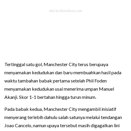
Tertinggal satu gol, Manchester City terus berupaya
menyamakan kedudukan dan baru membuahkan hasil pada
waktu tambahan babak pertama setelah Phil Foden
menyamakan kedudukan usai menerima umpan Manuel
Akanji. Skor 1-1 bertahan hingga turun minum.
Pada babak kedua, Manchester City mengambil inisiatif
menyerang terlebih dahulu salah satunya melalui tendangan
Joao Cancelo, namun upaya tersebut masih digagalkan lini