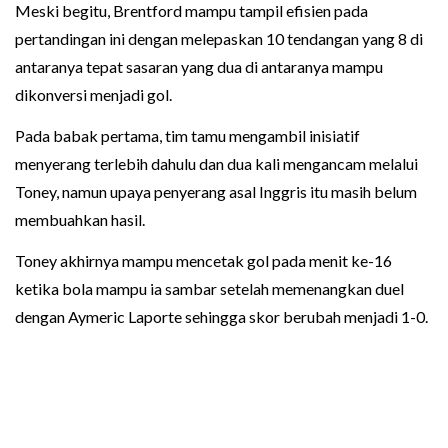
Meski begitu, Brentford mampu tampil efisien pada
pertandingan ini dengan melepaskan 10 tendangan yang 8 di
antaranya tepat sasaran yang dua di antaranya mampu
dikonversi menjadi gol.
Pada babak pertama, tim tamu mengambil inisiatif
menyerang terlebih dahulu dan dua kali mengancam melalui
Toney, namun upaya penyerang asal Inggris itu masih belum
membuahkan hasil.
Toney akhirnya mampu mencetak gol pada menit ke-16
ketika bola mampu ia sambar setelah memenangkan duel
dengan Aymeric Laporte sehingga skor berubah menjadi 1-0.