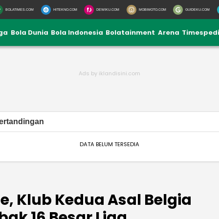
BOLATIMES.COM
HITEKNO.COM
DEWIKU.COM
MOBIMOTO.COM
GUIDEKU.COM
iga
Bola Dunia
Bola Indonesia
Bolatainment
Arena
Timesped
ertandingan
DATA BELUM TERSEDIA
ge, Klub Kedua Asal Belgia
bak 16 Besar Liga