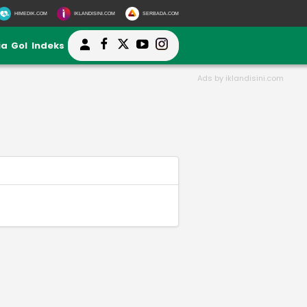
HIMEDIK.COM
IKLANDISINI.COM
SERBADA.COM
ia
Gol
Indeks