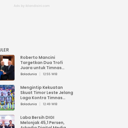
ULER
Roberto Mancini
Targetkan Dua Trofi
Juara untuk Timnas
Italia
Boladunia
12:55 WIB
Mengintip Kekuatan
Skuat Timor Leste Jelang
Laga Kontra Timnas
Indonesia di Piala AFF
Boladunia
12:49 WIB
2026
Laba Bersih DIGI
Melonjak 45,1 Persen,
Arkadia Digital Media