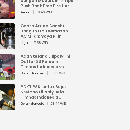
dengan Mudah, Ini 7 Tips
Push Rank Free Fire Untuk
Pemula
Arena
10:40 WIB
Cerita Arrigo Sacchi
Bangun Era Keemasan
AC Milan: Saya Pilih
Pemain dari Isi Otaknya
Liga
11:58 WIB
Ada Stefano Lilipaly! Ini
Daftar 23 Pemain
Timnas Indonesia vs
China
Bolaindonesia
15:55 WIB
PDKT PSSI untuk Bujuk
Stefano Lilipaly Bela
Timnas Indonesia
Berakhir Berantakan
Bolaindonesia
23:44 WIB