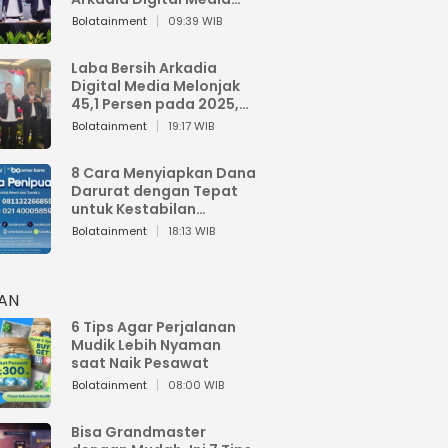
Perkuat Bisnis AI dan
Bolatainment
09:39 WIB
Jaga Fundamental
Keuangan
Laba Bersih Arkadia
Digital Media Melonjak
45,1 Persen pada 2025,
Sentuh Rp1,76 Miliar
Bolatainment
19:17 WIB
8 Cara Menyiapkan Dana
Darurat dengan Tepat
untuk Kestabilan
Keuangan
Bolatainment
18:13 WIB
HAN
6 Tips Agar Perjalanan
Mudik Lebih Nyaman
saat Naik Pesawat
Bolatainment
08:00 WIB
Bisa Grandmaster