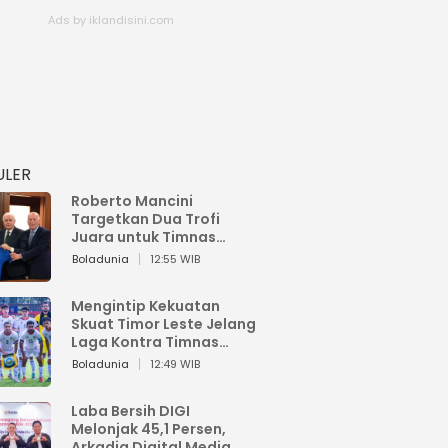
ULER
Roberto Mancini
Targetkan Dua Trofi
Juara untuk Timnas
Italia
Boladunia
12:55 WIB
Mengintip Kekuatan
Skuat Timor Leste Jelang
Laga Kontra Timnas
Indonesia di Piala AFF
Boladunia
12:49 WIB
2026
Laba Bersih DIGI
Melonjak 45,1 Persen,
Arkadia Digital Media