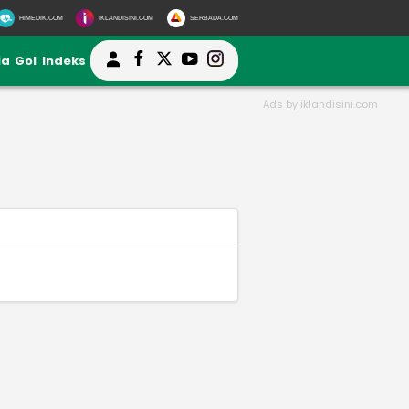
HIMEDIK.COM
IKLANDISINI.COM
SERBADA.COM
ia
Gol
Indeks