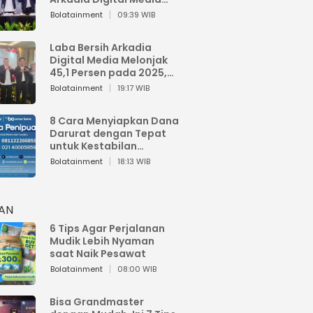
Perkuat Bisnis AI dan
Bolatainment
09:39 WIB
Jaga Fundamental
Keuangan
Laba Bersih Arkadia
Digital Media Melonjak
45,1 Persen pada 2025,
Sentuh Rp1,76 Miliar
Bolatainment
19:17 WIB
8 Cara Menyiapkan Dana
Darurat dengan Tepat
untuk Kestabilan
Keuangan
Bolatainment
18:13 WIB
HAN
6 Tips Agar Perjalanan
Mudik Lebih Nyaman
saat Naik Pesawat
Bolatainment
08:00 WIB
Bisa Grandmaster