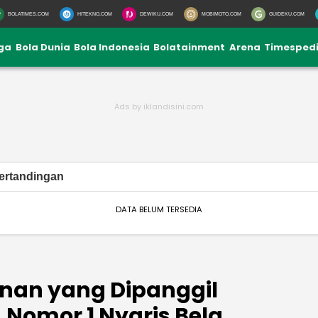
BOLATIMES.COM
HITEKNO.COM
DEWIKU.COM
MOBIMOTO.COM
GUIDEKU.COM
iga
Bola Dunia
Bola Indonesia
Bolatainment
Arena
Timesped
ertandingan
DATA BELUM TERSEDIA
nan yang Dipanggil
 Nomor 1 Nyaris Bela