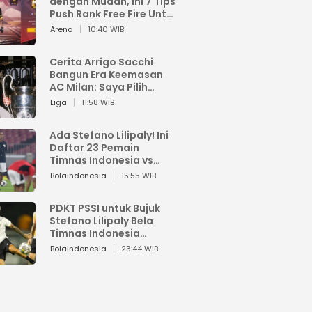
dengan Mudah, Ini 7 Tips
Push Rank Free Fire Untuk
Pemula
Arena
10:40 WIB
Cerita Arrigo Sacchi
Bangun Era Keemasan
AC Milan: Saya Pilih
Pemain dari Isi Otaknya
Liga
11:58 WIB
Ada Stefano Lilipaly! Ini
Daftar 23 Pemain
Timnas Indonesia vs
China
Bolaindonesia
15:55 WIB
PDKT PSSI untuk Bujuk
Stefano Lilipaly Bela
Timnas Indonesia
Berakhir Berantakan
Bolaindonesia
23:44 WIB