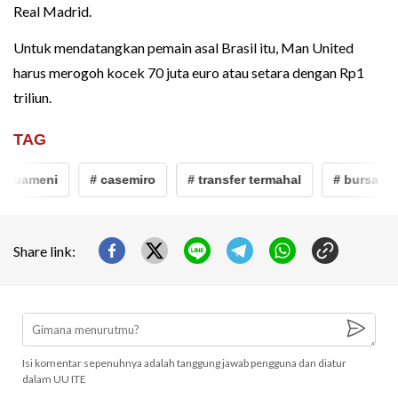
Real Madrid.
Untuk mendatangkan pemain asal Brasil itu, Man United
harus merogoh kocek 70 juta euro atau setara dengan Rp1
triliun.
TAG
ameni
# casemiro
# transfer termahal
# bursa transfe
Share link:
Isi komentar sepenuhnya adalah tanggung jawab pengguna dan diatur
dalam UU ITE