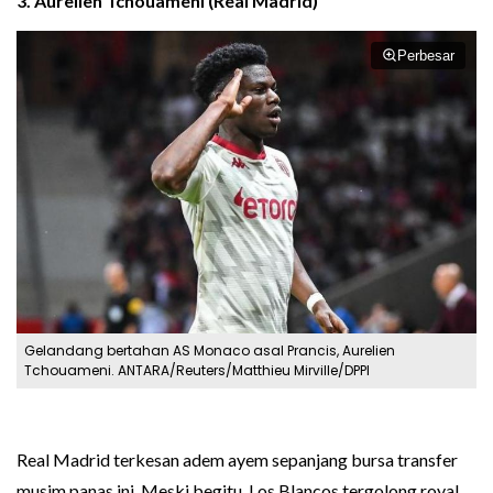
3.
Aurelien Tchouameni
(Real Madrid)
Perbesar
Gelandang bertahan AS Monaco asal Prancis, Aurelien
Tchouameni. ANTARA/Reuters/Matthieu Mirville/DPPI
Real Madrid terkesan adem ayem sepanjang bursa transfer
musim panas ini. Meski begitu, Los Blancos tergolong royal