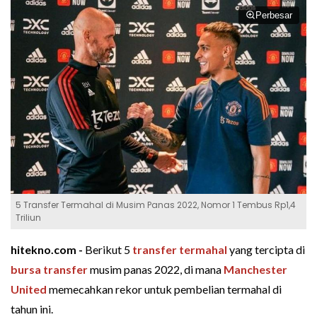
Perbesar
5 Transfer Termahal di Musim Panas 2022, Nomor 1 Tembus Rp1,4
Triliun
hitekno.com -
Berikut 5
transfer termahal
yang tercipta di
bursa transfer
musim panas 2022, di mana
Manchester
United
memecahkan rekor untuk pembelian termahal di
tahun ini.