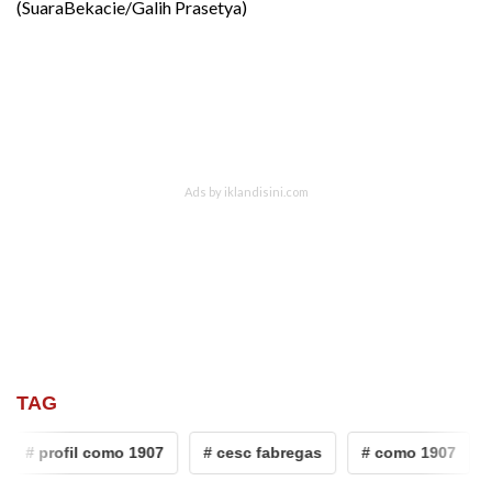
(SuaraBekacie/Galih Prasetya)
TAG
# profil como 1907
# cesc fabregas
# como 1907
#