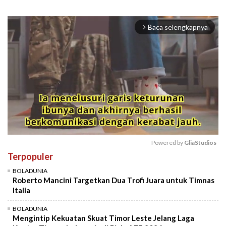
Baca selengkapnya
arrow_forward_ios
Powered by 
GliaStudios
Terpopuler
Mute
BOLADUNIA
Roberto Mancini Targetkan Dua Trofi Juara untuk Timnas
Italia
BOLADUNIA
Mengintip Kekuatan Skuat Timor Leste Jelang Laga