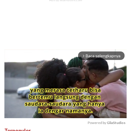
Baca selengkapnya
arrow_forward_ios
Powered by 
GliaStudios
Terpopuler