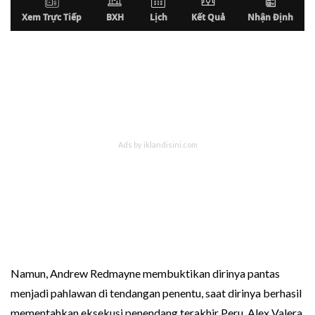
Namun, Andrew Redmayne membuktikan dirinya pantas
menjadi pahlawan di tendangan penentu, saat dirinya berhasil
mementahkan eksekusi penendang terakhir Peru, Alex Valera.