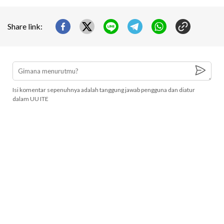
Share link:
Isi komentar sepenuhnya adalah tanggung jawab pengguna dan diatur
dalam UU ITE