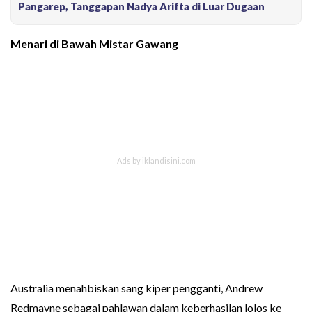
Pangarep, Tanggapan Nadya Arifta di Luar Dugaan
Menari di Bawah Mistar Gawang
Australia menahbiskan sang kiper pengganti, Andrew
Redmayne sebagai pahlawan dalam keberhasilan lolos ke