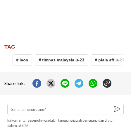
TAG
ia
# laos
# timnas malaysia u-23
# piala aff u-23
Share link:
Isi komentar sepenuhnya adalah tanggung jawab pengguna dan diatur
dalam UU ITE