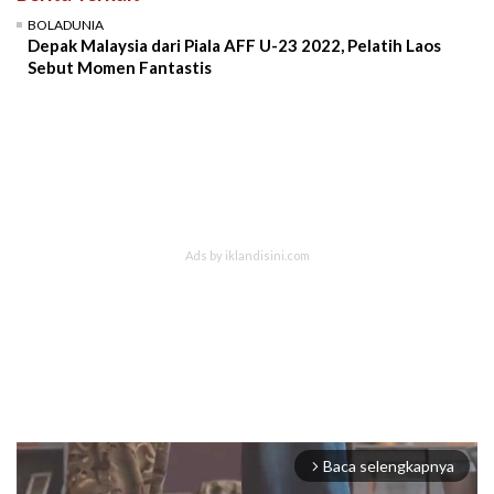
BOLADUNIA
Depak Malaysia dari Piala AFF U-23 2022, Pelatih Laos
Sebut Momen Fantastis
Baca selengkapnya
arrow_forward_ios