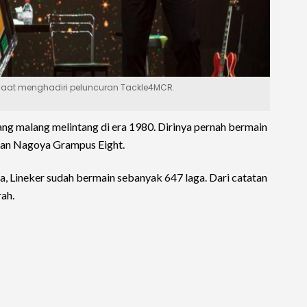
saat menghadiri peluncuran Tackle4MCR.
ang malang melintang di era 1980. Dirinya pernah bermain
, dan Nagoya Grampus Eight.
a, Lineker sudah bermain sebanyak 647 laga. Dari catatan
rah.