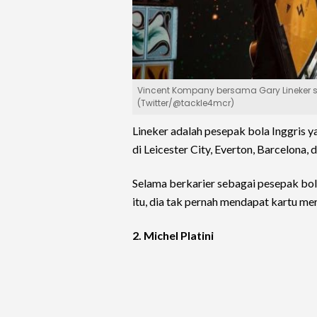
Vincent Kompany bersama Gary Lineker 
(Twitter/@tackle4mcr)
Lineker adalah pesepak bola Inggris y
di Leicester City, Everton, Barcelona
Selama berkarier sebagai pesepak bol
itu, dia tak pernah mendapat kartu me
2. Michel Platini