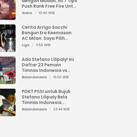
dengan Mudah, Ini 7 Tips
Push Rank Free Fire Untuk
Pemula
Arena
10:40 WIB
Cerita Arrigo Sacchi
Bangun Era Keemasan
AC Milan: Saya Pilih
Pemain dari Isi Otaknya
Liga
11:58 WIB
Ada Stefano Lilipaly! Ini
Daftar 23 Pemain
Timnas Indonesia vs
China
Bolaindonesia
15:55 WIB
PDKT PSSI untuk Bujuk
Stefano Lilipaly Bela
Timnas Indonesia
Berakhir Berantakan
Bolaindonesia
23:44 WIB