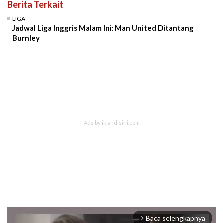
Berita Terkait
LIGA
Jadwal Liga Inggris Malam Ini: Man United Ditantang
Burnley
Baca selengkapnya
arrow_forward_ios