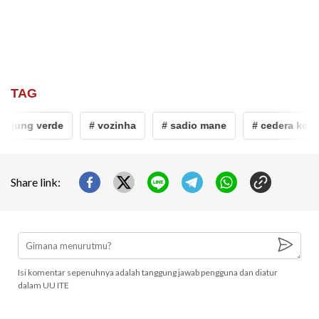
TAG
jung verde
# vozinha
# sadio mane
# cedera kepala
Share link:
Isi komentar sepenuhnya adalah tanggung jawab pengguna dan diatur
dalam UU ITE