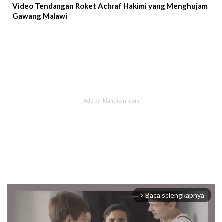
Video Tendangan Roket Achraf Hakimi yang Menghujam
Gawang Malawi
Baca selengkapnya
arrow_forward_ios