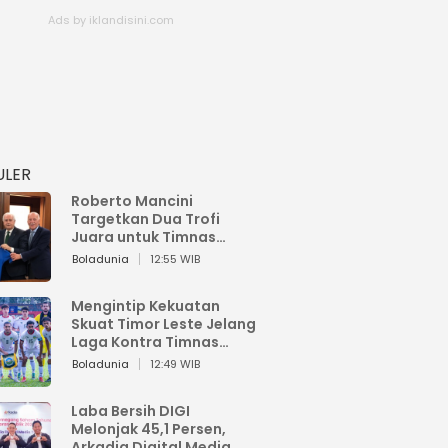
ULER
Roberto Mancini
Targetkan Dua Trofi
Juara untuk Timnas
Italia
Boladunia
12:55 WIB
Mengintip Kekuatan
Skuat Timor Leste Jelang
Laga Kontra Timnas
Indonesia di Piala AFF
Boladunia
12:49 WIB
2026
Laba Bersih DIGI
Melonjak 45,1 Persen,
Arkadia Digital Media