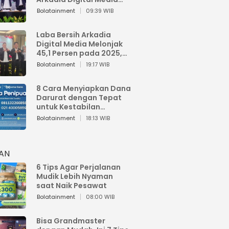
Perkuat Bisnis AI dan
Bolatainment
09:39 WIB
Jaga Fundamental
Keuangan
Laba Bersih Arkadia
Digital Media Melonjak
45,1 Persen pada 2025,
Sentuh Rp1,76 Miliar
Bolatainment
19:17 WIB
8 Cara Menyiapkan Dana
Darurat dengan Tepat
untuk Kestabilan
Keuangan
Bolatainment
18:13 WIB
HAN
6 Tips Agar Perjalanan
Mudik Lebih Nyaman
saat Naik Pesawat
Bolatainment
08:00 WIB
Bisa Grandmaster