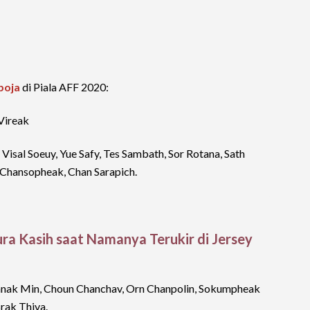
boja
di Piala AFF 2020:
Vireak
Visal Soeuy, Yue Safy, Tes Sambath, Sor Rotana, Sath
 Chansopheak, Chan Sarapich.
Aura Kasih saat Namanya Terukir di Jersey
tanak Min, Choun Chanchav, Orn Chanpolin, Sokumpheak
rak Thiva.