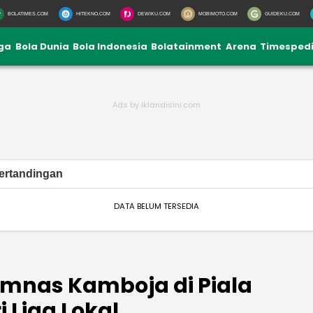
BOLATIMES.COM
HITEKNO.COM
DEWIKU.COM
MOBIMOTO.COM
GUIDEKU.COM
iga
Bola Dunia
Bola Indonesia
Bolatainment
Arena
Timesped
ertandingan
DATA BELUM TERSEDIA
imnas Kamboja di Piala
i Liga Lokal