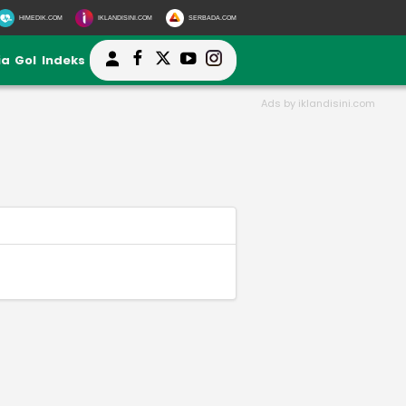
HIMEDIK.COM
IKLANDISINI.COM
SERBADA.COM
ia
Gol
Indeks