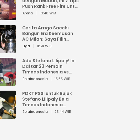
dengan Mudah, Ini 7 Tips
Push Rank Free Fire Untuk
Pemula
Arena
10:40 WIB
Cerita Arrigo Sacchi
Bangun Era Keemasan
AC Milan: Saya Pilih
Pemain dari Isi Otaknya
Liga
11:58 WIB
Ada Stefano Lilipaly! Ini
Daftar 23 Pemain
Timnas Indonesia vs
China
Bolaindonesia
15:55 WIB
PDKT PSSI untuk Bujuk
Stefano Lilipaly Bela
Timnas Indonesia
Berakhir Berantakan
Bolaindonesia
23:44 WIB