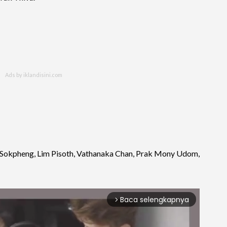
o Sokpheng, Lim Pisoth, Vathanaka Chan, Prak Mony Udom,
Baca selengkapnya
arrow_forward_ios