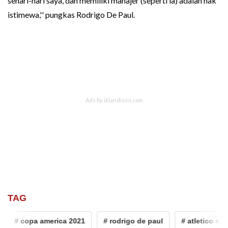
sehari-hari saya, dan memiliki manajer (seperti ia) adalah hak
istimewa,'' pungkas Rodrigo De Paul.
TAG
# copa america 2021
# rodrigo de paul
# atletico madr