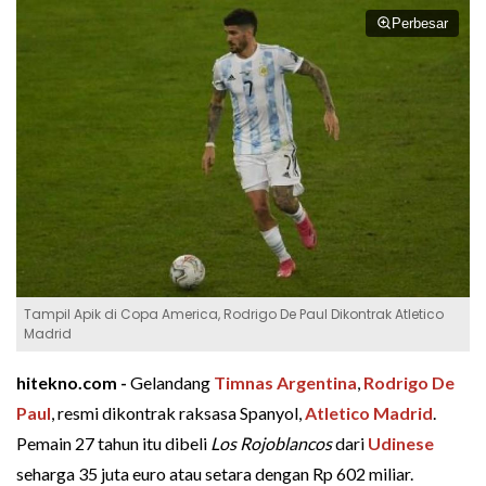
Perbesar
Tampil Apik di Copa America, Rodrigo De Paul Dikontrak Atletico
Madrid
hitekno.com -
Gelandang
Timnas Argentina
,
Rodrigo De
Paul
, resmi dikontrak raksasa Spanyol,
Atletico Madrid
.
Pemain 27 tahun itu dibeli
Los Rojoblancos
dari
Udinese
seharga 35 juta euro atau setara dengan Rp 602 miliar.