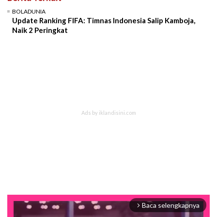
BOLADUNIA
Update Ranking FIFA: Timnas Indonesia Salip Kamboja,
Naik 2 Peringkat
Baca selengkapnya
arrow_forward_ios