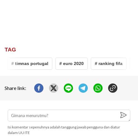
TAG
# timnas portugal
# euro 2020
# ranking fifa
# pi
Share link:
Isi komentar sepenuhnya adalah tanggung jawab pengguna dan diatur
dalam UU ITE