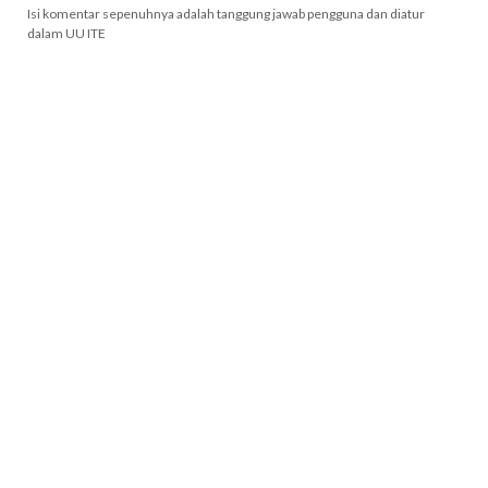
Isi komentar sepenuhnya adalah tanggung jawab pengguna dan diatur
dalam UU ITE