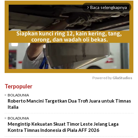
Baca selengkapnya
arrow_forward_ios
Powered by 
GliaStudios
Terpopuler
Mute
BOLADUNIA
Roberto Mancini Targetkan Dua Trofi Juara untuk Timnas
Italia
BOLADUNIA
Mengintip Kekuatan Skuat Timor Leste Jelang Laga
Kontra Timnas Indonesia di Piala AFF 2026