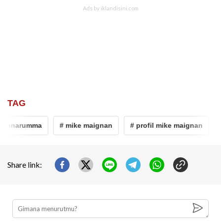
TAG
donnarumma
# mike maignan
# profil mike maignan
# 
Share link: