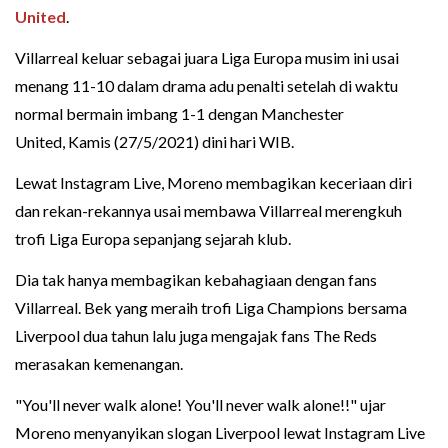
United
.
Villarreal keluar sebagai juara Liga Europa musim ini usai
menang 11-10 dalam drama adu penalti setelah di waktu
normal bermain imbang 1-1 dengan Manchester
United, Kamis (27/5/2021) dini hari WIB.
Lewat Instagram Live, Moreno membagikan keceriaan diri
dan rekan-rekannya usai membawa Villarreal merengkuh
trofi Liga Europa sepanjang sejarah klub.
Dia tak hanya membagikan kebahagiaan dengan fans
Villarreal. Bek yang meraih trofi Liga Champions bersama
Liverpool dua tahun lalu juga mengajak fans The Reds
merasakan kemenangan.
"You'll never walk alone! You'll never walk alone!!" ujar
Moreno menyanyikan slogan Liverpool lewat Instagram Live