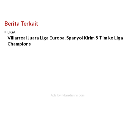
Berita Terkait
LIGA
Villarreal Juara Liga Europa, Spanyol Kirim 5 Tim ke Liga
Champions