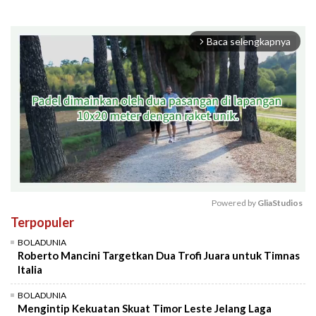
Baca selengkapnya
arrow_forward_ios
Powered by 
GliaStudios
Terpopuler
Mute
BOLADUNIA
Roberto Mancini Targetkan Dua Trofi Juara untuk Timnas
Italia
BOLADUNIA
Mengintip Kekuatan Skuat Timor Leste Jelang Laga