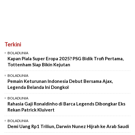
Terkini
BOLADUNIA
Kapan Piala Super Eropa 2025? PSG Bidik Trofi Pertama,
Tottenham Siap Bikin Kejutan
BOLADUNIA
Pemain Keturunan Indonesia Debut Bersama Ajax,
Legenda Belanda Ini Dongkol
BOLADUNIA
Rahasia Gaji Ronaldinho di Barca Legends Dibongkar Eks
Rekan Patrick Kluivert
BOLADUNIA
Demi Uang Rp1 Triliun, Darwin Nunez Hijrah ke Arab Saudi