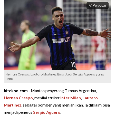
Perbesar
Hernan Crespo: Lautaro Martinez Bisa Jadi Sergio Aguero yang
Baru
hitekno.com -
Mantan penyerang Timnas Argentina,
Hernan Crespo
, menilai striker
Inter Milan
,
Lautaro
Martinez
, sebagai bomber yang menjanjikan. Ia diklaim bisa
menjadi penerus
Sergio Aguero
.