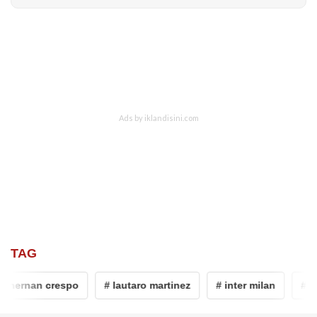
TAG
 hernan crespo
# lautaro martinez
# inter milan
# se