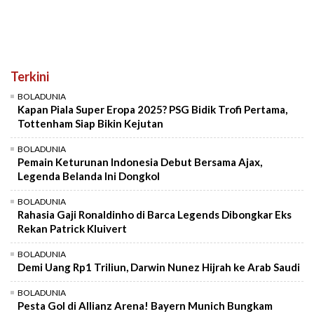
Terkini
BOLADUNIA
Kapan Piala Super Eropa 2025? PSG Bidik Trofi Pertama,
Tottenham Siap Bikin Kejutan
BOLADUNIA
Pemain Keturunan Indonesia Debut Bersama Ajax,
Legenda Belanda Ini Dongkol
BOLADUNIA
Rahasia Gaji Ronaldinho di Barca Legends Dibongkar Eks
Rekan Patrick Kluivert
BOLADUNIA
Demi Uang Rp1 Triliun, Darwin Nunez Hijrah ke Arab Saudi
BOLADUNIA
Pesta Gol di Allianz Arena! Bayern Munich Bungkam