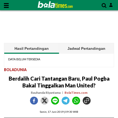
Hasil Pertandingan
Jadwal Pertandingan
DATA BELUM TERSEDIA
BOLADUNIA
Berdalih Cari Tantangan Baru, Paul Pogba
Bakal Tinggalkan Man United?
Rauhanda Riyantama
BolaTimes.com
Senin, 17 Juni 2019 | 09:30 WIB