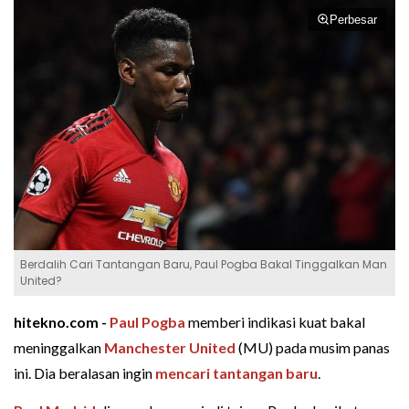
Perbesar
Berdalih Cari Tantangan Baru, Paul Pogba Bakal Tinggalkan Man
United?
hitekno.com -
Paul Pogba
memberi indikasi kuat bakal
meninggalkan
Manchester United
(MU) pada musim panas
ini. Dia beralasan ingin
mencari tantangan baru
.